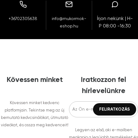
Írjon nekünk | H-
+36702305638
info@mukormok-
P 08:00 -16:30
eshop.hu
Kövessen minket
Iratkozzon fel
hírlevelünkre
Kövessen minket kedvenc
platformjain. Tekintse meg az új
bemutató kedvcsinálókat, útmutató
videókat, és ossza meg kedvenceit!
Legyen az első, aki e-mailben
megkapja a legújabb termékeket és