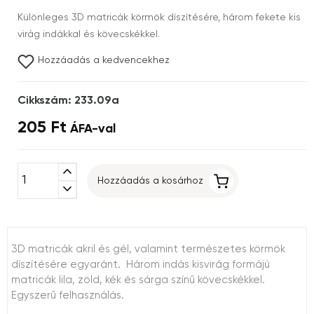
Különleges 3D matricák körmök díszítésére, három fekete kis
virág indákkal és kövecskékkel.
Hozzáadás a kedvencekhez
Cikkszám: 233.09a
205 Ft
ÁFA-val
expand_less
Hozzáadás a kosárhoz
expand_more
3D matricák akril és gél, valamint természetes körmök
díszítésére egyaránt. Három indás kisvirág formájú
matricák lila, zöld, kék és sárga színű kövecskékkel.
Egyszerű felhasználás.