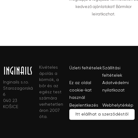
kedvező ajánlatokat! Bármikor
leiratkozhat.
Kivételes
Üzleti feltételek
Szállítási
ápolás a
feltételek
körmök, a
Inginails s.r.o.
Ez az oldal
Adatvédelmi
bőr és az
Starozagorská
cookie-kat
nyilatkozat
egész test
6
használ
számára
040 23
verhetetlen
Bejelentkezés
Webhelytérkép
KOŠICE
áron 2007
Itt elállhat a szerződéstől
óta.