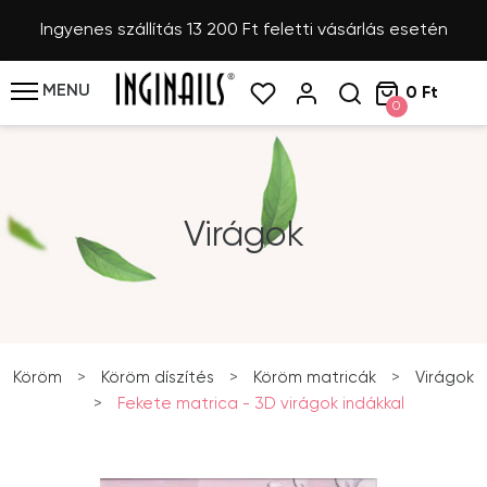
Ingyenes szállítás 13 200 Ft feletti vásárlás esetén
MENU
0 Ft
0
Virágok
Köröm
>
Köröm díszítés
>
Köröm matricák
>
Virágok
>
Fekete matrica - 3D virágok indákkal