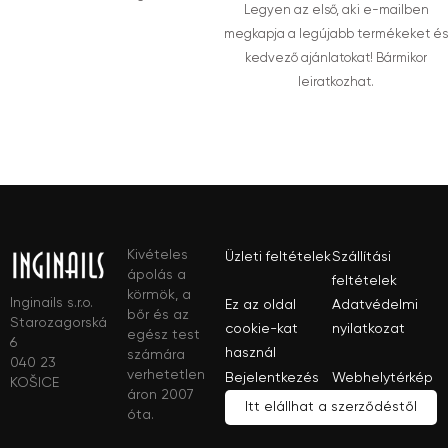
Legyen az első, aki e-mailben
megkapja a legújabb termékeket és
kedvező ajánlatokat! Bármikor
leiratkozhat.
Kivételes
Üzleti feltételek
Szállítási
ápolás a
feltételek
körmök, a
Inginails s.r.o.
Ez az oldal
Adatvédelmi
bőr és az
Starozagorská
cookie-kat
nyilatkozat
egész test
6
használ
számára
040 23
verhetetlen
Bejelentkezés
Webhelytérkép
KOŠICE
áron 2007
Itt elállhat a szerződéstől
óta.