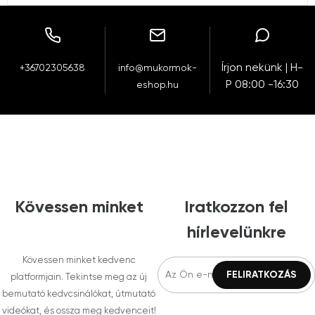
Írjon nekünk | H-
+36702305638
info@mukormok-
P 08:00 -16:30
eshop.hu
Kövessen minket
Iratkozzon fel
hírlevelünkre
Kövessen minket kedvenc
platformjain. Tekintse meg az új
bemutató kedvcsinálókat, útmutató
videókat, és ossza meg kedvenceit!