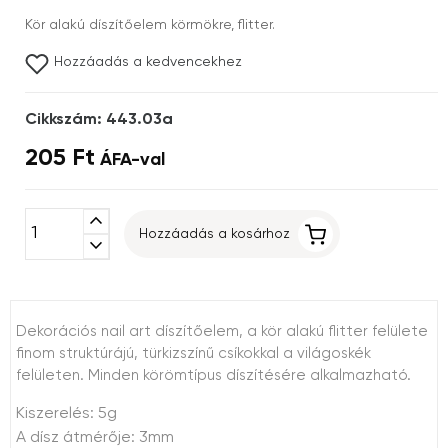
Kör alakú díszítőelem körmökre, flitter.
Hozzáadás a kedvencekhez
Cikkszám: 443.03a
205 Ft
ÁFA-val
expand_less
Hozzáadás a kosárhoz
expand_more
Dekorációs nail art díszítőelem, a kör alakú flitter felülete
finom struktúrájú, türkizszínű csíkokkal a világoskék
felületen. Minden körömtípus díszítésére alkalmazható.
Kiszerelés: 5g
A dísz átmérője: 3mm