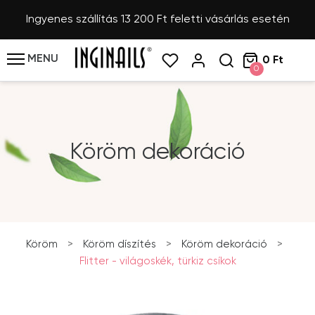
Ingyenes szállítás 13 200 Ft feletti vásárlás esetén
MENU
0 Ft
0
Köröm dekoráció
Köröm
>
Köröm díszítés
>
Köröm dekoráció
>
Flitter - világoskék, türkiz csíkok