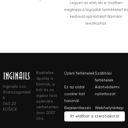
Legyen az első, aki e-mailben
megkapja a legújabb termékeket és
kedvező ajánlatokat! Bármikor
leiratkozhat.
Kivételes
Üzleti feltételek
Szállítási
ápolás a
feltételek
körmök, a
Inginails s.r.o.
Ez az oldal
Adatvédelmi
bőr és az
Starozagorská
cookie-kat
nyilatkozat
egész test
6
használ
számára
040 23
verhetetlen
Bejelentkezés
Webhelytérkép
KOŠICE
áron 2007
Itt elállhat a szerződéstől
óta.