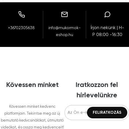
Írjon nekünk | H-
+36702305638
info@mukormok-
P 08:00 -16:30
eshop.hu
Kövessen minket
Iratkozzon fel
hírlevelünkre
Kövessen minket kedvenc
platformjain. Tekintse meg az új
bemutató kedvcsinálókat, útmutató
videókat, és ossza meg kedvenceit!