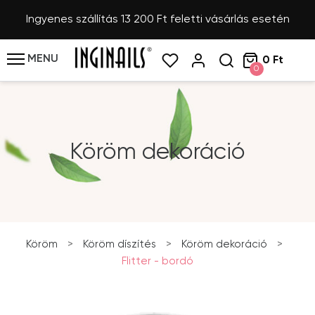
Ingyenes szállítás 13 200 Ft feletti vásárlás esetén
MENU
0 Ft
0
Köröm dekoráció
Köröm
>
Köröm díszítés
>
Köröm dekoráció
>
Flitter - bordó