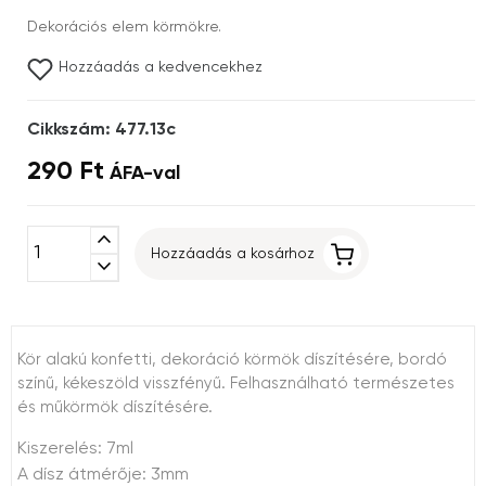
Dekorációs elem körmökre.
Hozzáadás a kedvencekhez
Cikkszám: 477.13c
290 Ft
ÁFA-val
expand_less
Hozzáadás a kosárhoz
expand_more
Kör alakú konfetti, dekoráció körmök díszítésére, bordó
színű, kékeszöld visszfényű. Felhasználható természetes
és műkörmök díszítésére.
Kiszerelés: 7ml
A dísz átmérője: 3mm