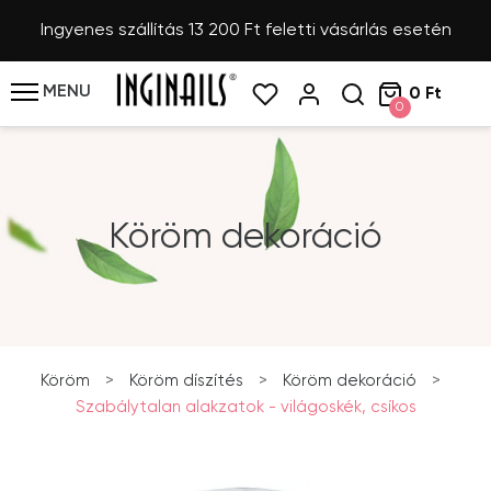
Ingyenes szállítás 13 200 Ft feletti vásárlás esetén
MENU
0 Ft
0
Köröm dekoráció
Köröm
>
Köröm díszítés
>
Köröm dekoráció
>
Szabálytalan alakzatok - világoskék, csíkos