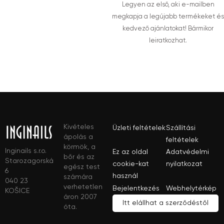
Legyen az első, aki e-mailben
megkapja a legújabb termékeket és
kedvező ajánlatokat! Bármikor
leiratkozhat.
Kivételes
Üzleti feltételek
Szállítási
ápolás a
feltételek
körmök, a
Inginails s.r.o.
Ez az oldal
Adatvédelmi
bőr és az
Starozagorská
cookie-kat
nyilatkozat
egész test
6
használ
számára
040 23
verhetetlen
Bejelentkezés
Webhelytérkép
KOŠICE
áron 2007
Itt elállhat a szerződéstől
óta.