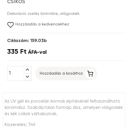
csíkos
Dekoráció zselés körmökre, világoskék.
Hozzáadás a kedvencekhez
Cikkszám: 159.03b
335 Ft
ÁFA-val
expand_less
Hozzáadás a kosárhoz
expand_more
Az UV gél és porcelán körmök építésénél felhasználható
körömdísz. Szabálytalan formájú dísz, amelyen világoskék
és kék csíkok váltakoznak.
Kiszerelés: 7ml