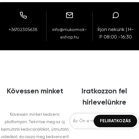
Írjon nekünk | H-
+36702305638
info@mukormok-
P 08:00 -16:30
eshop.hu
Kövessen minket
Iratkozzon fel
hírlevelünkre
Kövessen minket kedvenc
platformjain. Tekintse meg az új
bemutató kedvcsinálókat, útmutató
videókat, és ossza meg kedvenceit!