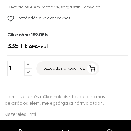
Dekorációs elem körmökre, sárga színű árnyalat.
Hozzáadás a kedvencekhez
Cikkszám: 159.05b
335 Ft
ÁFA-val
expand_less
Hozzáadás a kosárhoz
expand_more
Természetes és műkörmök díszítésére alkalmas
dekorációs elem, melegsárga színárnyalatban.
Kiszerelés: 7ml