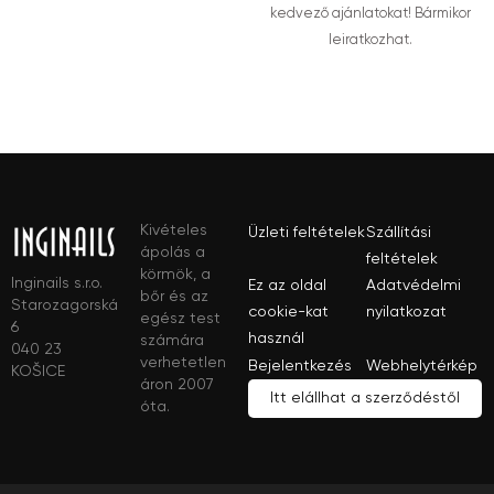
kedvező ajánlatokat! Bármikor
leiratkozhat.
Kivételes
Üzleti feltételek
Szállítási
ápolás a
feltételek
körmök, a
Inginails s.r.o.
Ez az oldal
Adatvédelmi
bőr és az
Starozagorská
cookie-kat
nyilatkozat
egész test
6
használ
számára
040 23
verhetetlen
Bejelentkezés
Webhelytérkép
KOŠICE
áron 2007
Itt elállhat a szerződéstől
óta.