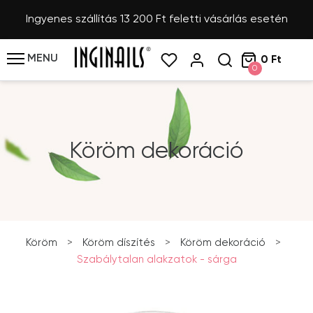
Ingyenes szállítás 13 200 Ft feletti vásárlás esetén
MENU
0 Ft
0
Köröm dekoráció
Köröm
>
Köröm díszítés
>
Köröm dekoráció
>
Szabálytalan alakzatok - sárga