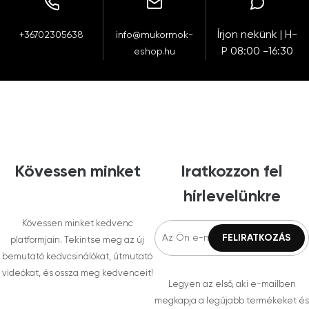
Írjon nekünk | H-
+36702305638
info@mukormok-
P 08:00 -16:30
eshop.hu
Kövessen minket
Iratkozzon fel
hírlevelünkre
Kövessen minket kedvenc
platformjain. Tekintse meg az új
bemutató kedvcsinálókat, útmutató
videókat, és ossza meg kedvenceit!
Legyen az első, aki e-mailben
megkapja a legújabb termékeket és