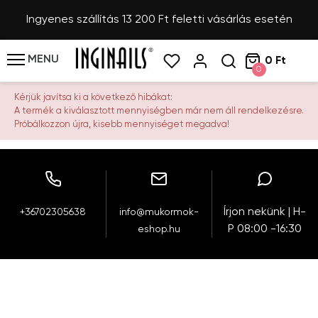
Ingyenes szállítás 13 200 Ft feletti vásárlás esetén
MENU
0 Ft
0
Kérjük javítsa ki a következő hibákat:
A termék a kiválasztott mennyiségben már nem áll rendelkezésre.
Próbálkozzon újra, kisebb mennyiséget megadva!
Írjon nekünk | H-
+36702305638
info@mukormok-
P 08:00 -16:30
eshop.hu