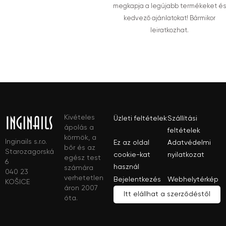
megkapja a legújabb termékeket és
kedvező ajánlatokat! Bármikor
leiratkozhat.
Kivételes
Üzleti feltételek
Szállítási
ápolás a
feltételek
körmök, a
Inginails s.r.o.
Ez az oldal
Adatvédelmi
bőr és az
Starozagorská
cookie-kat
nyilatkozat
egész test
6
használ
számára
040 23
verhetetlen
Bejelentkezés
Webhelytérkép
KOŠICE
áron 2007
Itt elállhat a szerződéstől
óta.