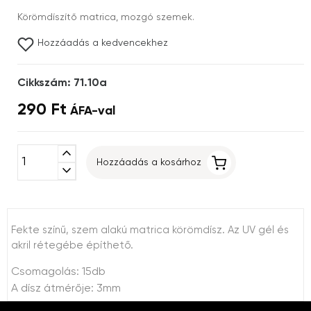
Körömdíszítő matrica, mozgó szemek.
Hozzáadás a kedvencekhez
Cikkszám: 71.10a
290 Ft
ÁFA-val
expand_less
Hozzáadás a kosárhoz
expand_more
Fekte színű, szem alakú matrica körömdísz. Az UV gél és
akril rétegébe építhető.
Csomagolás: 15db
A dísz átmérője: 3mm