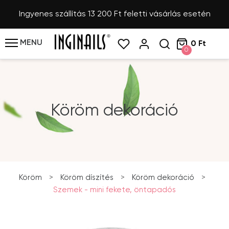
Ingyenes szállítás 13 200 Ft feletti vásárlás esetén
MENU
0 Ft
0
Köröm dekoráció
Köröm
>
Köröm díszítés
>
Köröm dekoráció
>
Szemek - mini fekete, öntapadós