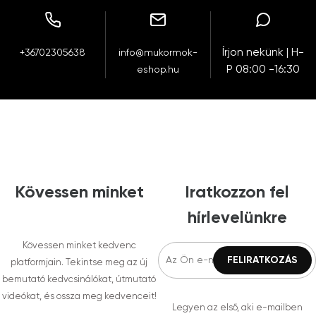
Írjon nekünk | H-
+36702305638
info@mukormok-
P 08:00 -16:30
eshop.hu
Kövessen minket
Iratkozzon fel
hírlevelünkre
Kövessen minket kedvenc
platformjain. Tekintse meg az új
bemutató kedvcsinálókat, útmutató
videókat, és ossza meg kedvenceit!
Legyen az első, aki e-mailben