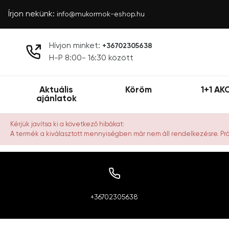
Írjon nekünk:
info@mukormok-eshop.hu
Hívjon minket:
+36702305638
H-P 8:00- 16:30 között
Aktuális
Köröm
1+1 AK
ajánlatok
Kérjük javítsa ki a következő hibákat:
A termék a kiválasztott mennyiségben már nem áll rendelkezésre. P
+36702305638