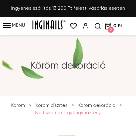
Ingyenes szállítás 13 200 Ft feletti vásárlás esetén
MENU
0 Ft
0
Köröm dekoráció
Köröm
>
Köröm díszítés
>
Köröm dekoráció
>
Ívelt szemek - gyöngyházfény