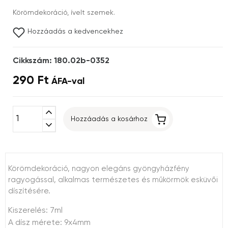
Körömdekoráció, ívelt szemek.
Hozzáadás a kedvencekhez
Cikkszám: 180.02b-0352
290 Ft
ÁFA-val
expand_less
Hozzáadás a kosárhoz
expand_more
Körömdekoráció, nagyon elegáns gyöngyházfény
ragyogással, alkalmas természetes és műkörmök esküvői
díszítésére.
Kiszerelés: 7ml
A dísz mérete: 9x4mm