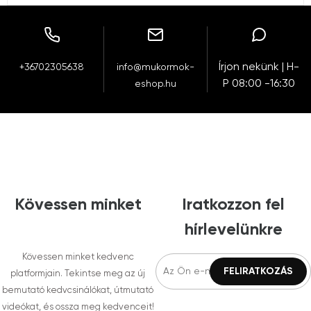
Írjon nekünk | H-
+36702305638
info@mukormok-
P 08:00 -16:30
eshop.hu
Kövessen minket
Iratkozzon fel
hírlevelünkre
Kövessen minket kedvenc
platformjain. Tekintse meg az új
bemutató kedvcsinálókat, útmutató
videókat, és ossza meg kedvenceit!