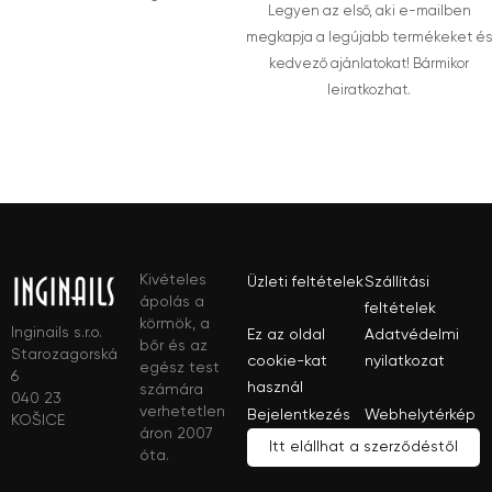
Legyen az első, aki e-mailben
megkapja a legújabb termékeket és
kedvező ajánlatokat! Bármikor
leiratkozhat.
Kivételes
Üzleti feltételek
Szállítási
ápolás a
feltételek
körmök, a
Inginails s.r.o.
Ez az oldal
Adatvédelmi
bőr és az
Starozagorská
cookie-kat
nyilatkozat
egész test
6
használ
számára
040 23
verhetetlen
Bejelentkezés
Webhelytérkép
KOŠICE
áron 2007
Itt elállhat a szerződéstől
óta.