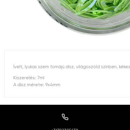
Ívelt, lyukas szem fomájú dísz, világoszöld színben, ké
Kiszerelés: 7ml
A dísz mérete: 9x4mm