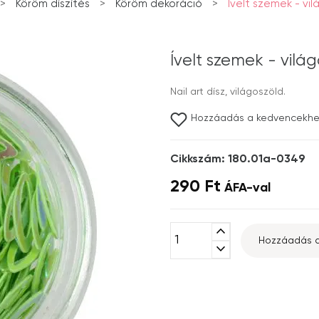
>
Köröm díszítés
>
Köröm dekoráció
>
Ívelt szemek - vi
Ívelt szemek - vilá
Nail art dísz, világoszöld.
Hozzáadás a kedvencekh
Cikkszám: 180.01a-0349
290 Ft
ÁFA-val
expand_less
Hozzáadás a
expand_more