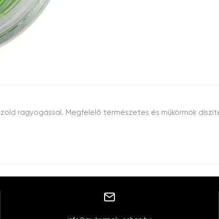
keszöld ragyogással. Megfelelő természetes és műkörmök díszíté