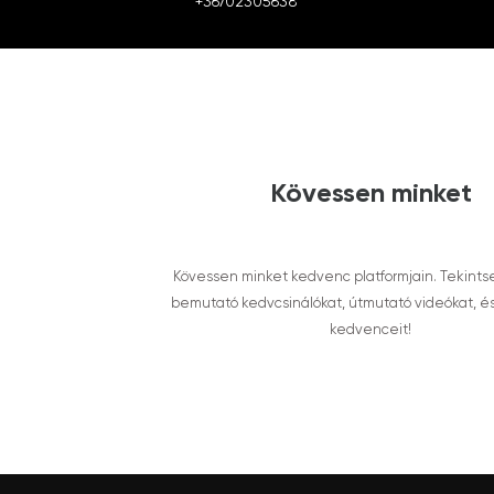
+36702305638
Kövessen minket
Kövessen minket kedvenc platformjain. Tekints
bemutató kedvcsinálókat, útmutató videókat, é
kedvenceit!