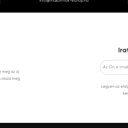
info@mukormok-eshop.hu
Ira
e meg az új
s ossza meg
Legyen az első
ked