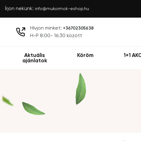
Írjon nekünk:
info@mukormok-eshop.hu
Hívjon minket:
+36702305638
H-P 8:00- 16:30 között
Aktuális
Köröm
1+1 AK
ajánlatok