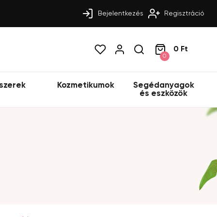
Bejelentkezés
Regisztráció
0 Ft
0
szerek
Kozmetikumok
Segédanyagok
és eszközök