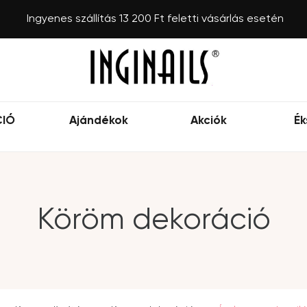
Ingyenes szállítás 13 200 Ft feletti vásárlás esetén
CIÓ
Ajándékok
Akciók
Ék
Köröm dekoráció