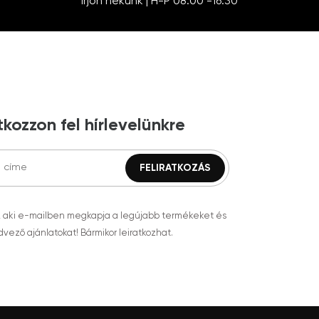
Írjon nekünk | H-P 08:00 -16:30
tkozzon fel hírlevelünkre
, aki e-mailben megkapja a legújabb termékeket és
vező ajánlatokat! Bármikor leiratkozhat.