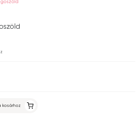
lágoszöld
goszöld
ez
 kosárhoz