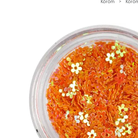
Köröm
>
Köröm