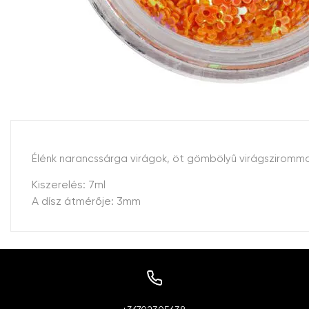
Élénk narancssárga virágok, öt gömbölyű virágsziromma
Kiszerelés: 7ml
A dísz átmérője: 3mm