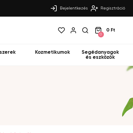
Bejelentkezés
Regisztráció
0 Ft
0
szerek
Kozmetikumok
Segédanyagok
és eszközök