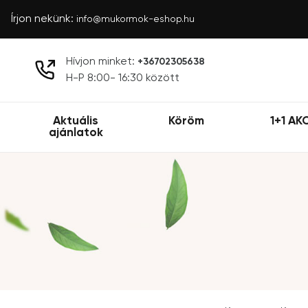
Írjon nekünk:
info@mukormok-eshop.hu
Hívjon minket:
+36702305638
H-P 8:00- 16:30 között
Aktuális
Köröm
1+1 AK
ajánlatok