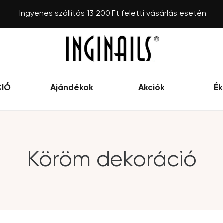
Ingyenes szállítás 13 200 Ft feletti vásárlás esetén
CIÓ
Ajándékok
Akciók
Ék
Köröm dekoráció