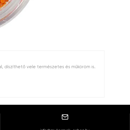
l, díszíthető vele természetes és műköröm is.