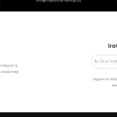
info@mukormok-eshop.hu
Ira
e meg az új
s ossza meg
Legyen az első
ked