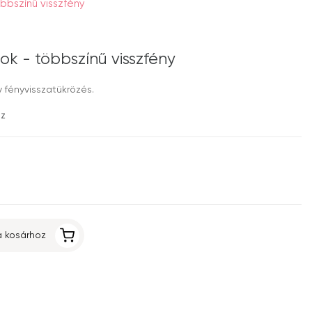
bbszínű visszfény
k - többszínű visszfény
y fényvisszatükrözés.
ez
 kosárhoz