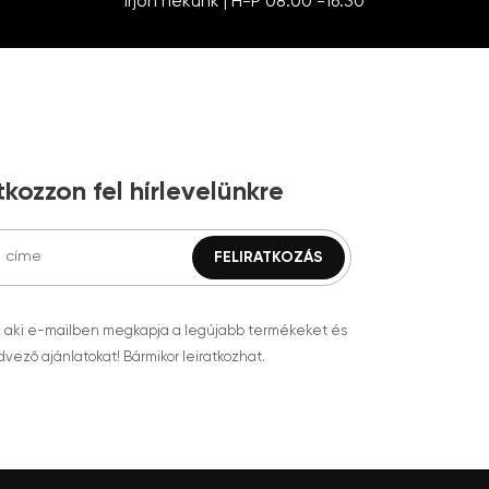
Írjon nekünk | H-P 08:00 -16:30
tkozzon fel hírlevelünkre
, aki e-mailben megkapja a legújabb termékeket és
vező ajánlatokat! Bármikor leiratkozhat.