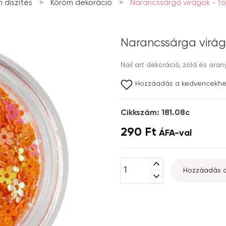
 díszítés
>
Köröm dekoráció
>
Narancssárga virágok - tö
Narancssárga virágo
Nail art dekoráció, zöld és aran
Hozzáadás a kedvencekh
Cikkszám: 181.08c
290 Ft
ÁFA-val
expand_less
Hozzáadás a
expand_more