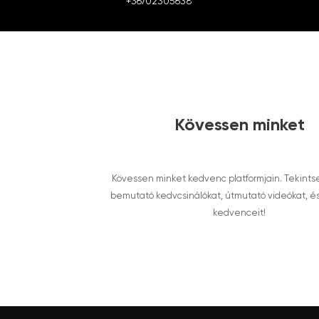
+36702305638
Kövessen minket
Kövessen minket kedvenc platformjain. Tekints
bemutató kedvcsinálókat, útmutató videókat, é
kedvenceit!