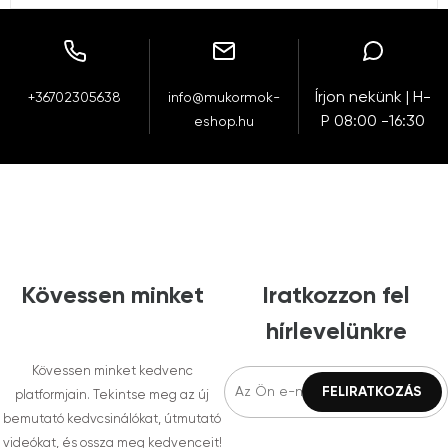
Írjon nekünk | H-
+36702305638
info@mukormok-
P 08:00 -16:30
eshop.hu
Kövessen minket
Iratkozzon fel
hírlevelünkre
Kövessen minket kedvenc
platformjain. Tekintse meg az új
bemutató kedvcsinálókat, útmutató
videókat, és ossza meg kedvenceit!