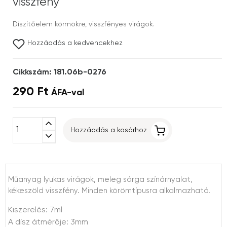
visszfény
Díszítőelem körmökre, visszfényes virágok.
Hozzáadás a kedvencekhez
Cikkszám: 181.06b-0276
290 Ft
ÁFA-val
expand_less
Hozzáadás a kosárhoz
expand_more
Műanyag lyukas virágok, meleg sárga színárnyalat,
kékeszöld visszfény. Minden körömtípusra alkalmazható.
Kiszerelés: 7ml
A dísz átmérője: 3mm