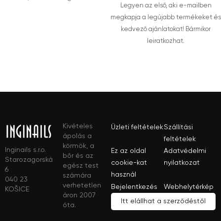
Legyen az első, aki e-mailben
megkapja a legújabb termékeket és
kedvező ajánlatokat! Bármikor
leiratkozhat.
Kivételes
Üzleti feltételek
Szállítási
ápolás a
feltételek
körmök, a
Inginails s.r.o.
Ez az oldal
Adatvédelmi
bőr és az
Starozagorská
cookie-kat
nyilatkozat
egész test
6
használ
számára
040 23
verhetetlen
Bejelentkezés
Webhelytérkép
KOŠICE
áron 2007
Itt elállhat a szerződéstől
óta.