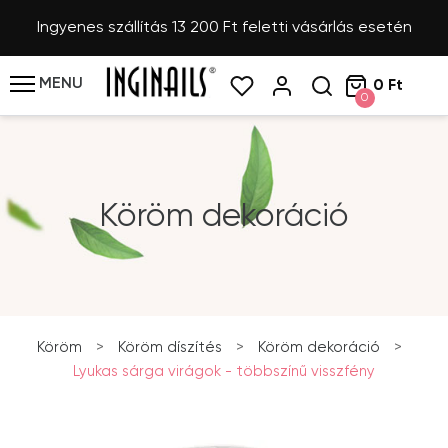
Ingyenes szállítás 13 200 Ft feletti vásárlás esetén
MENU
0 Ft
0
Köröm dekoráció
Köröm
>
Köröm díszítés
>
Köröm dekoráció
>
Lyukas sárga virágok - többszínű visszfény