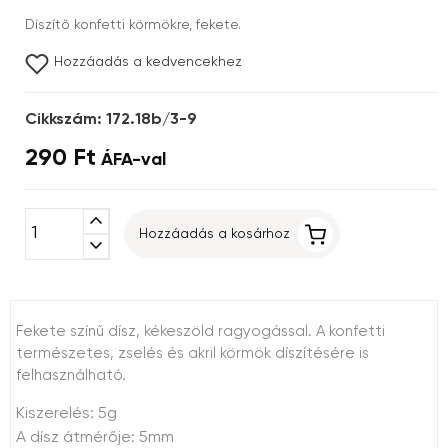
Díszítő konfetti körmökre, fekete.
Hozzáadás a kedvencekhez
Cikkszám: 172.18b/3-9
290 Ft
ÁFA-val
expand_less
Hozzáadás a kosárhoz
expand_more
Fekete színű dísz, kékeszöld ragyogással. A konfetti
természetes, zselés és akril körmök díszítésére is
felhasználható.
Kiszerelés: 5g
A dísz átmérője: 5mm