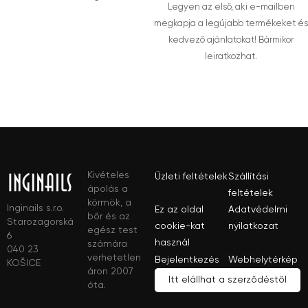
Legyen az első, aki e-mailben
megkapja a legújabb termékeket és
kedvező ajánlatokat! Bármikor
leiratkozhat.
Kivételes
Üzleti feltételek
Szállítási
ápolás a
feltételek
körmök, a
Inginails s.r.o.
Ez az oldal
Adatvédelmi
bőr és az
Starozagorská
cookie-kat
nyilatkozat
egész test
6
használ
számára
040 23
verhetetlen
Bejelentkezés
Webhelytérkép
KOŠICE
áron 2007
Itt elállhat a szerződéstől
óta.