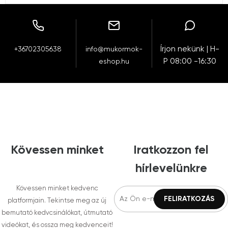
Írjon nekünk | H-
+36702305638
info@mukormok-
P 08:00 -16:30
eshop.hu
Kövessen minket
Iratkozzon fel
hírlevelünkre
Kövessen minket kedvenc
platformjain. Tekintse meg az új
bemutató kedvcsinálókat, útmutató
videókat, és ossza meg kedvenceit!