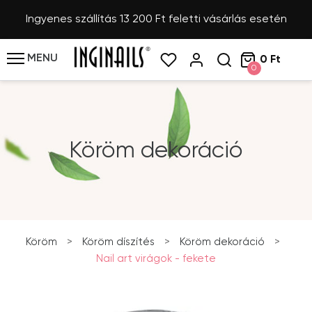
Ingyenes szállítás 13 200 Ft feletti vásárlás esetén
MENU
0 Ft
0
Köröm dekoráció
Köröm
>
Köröm díszítés
>
Köröm dekoráció
>
Nail art virágok - fekete