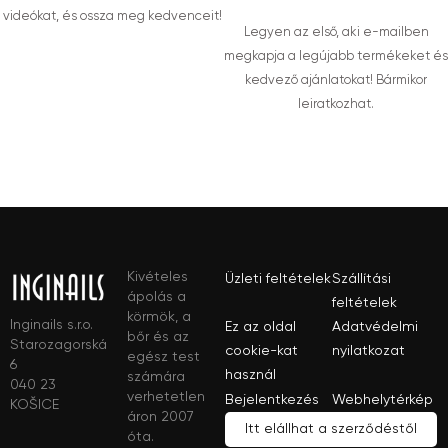
videókat, és ossza meg kedvenceit!
Legyen az első, aki e-mailben
megkapja a legújabb termékeket és
kedvező ajánlatokat! Bármikor
leiratkozhat.
Kivételes
Üzleti feltételek
Szállítási
ápolás a
feltételek
körmök, a
Inginails s.r.o.
Ez az oldal
Adatvédelmi
bőr és az
Starozagorská
cookie-kat
nyilatkozat
egész test
6
használ
számára
040 23
verhetetlen
Bejelentkezés
Webhelytérkép
KOŠICE
áron 2007
Itt elállhat a szerződéstől
óta.