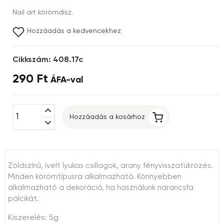
Nail art körömdísz.
Hozzáadás a kedvencekhez
Cikkszám: 408.17c
290 Ft
ÁFA-val
expand_less
Hozzáadás a kosárhoz
expand_more
Zöldszínű, ívelt lyukas csillagok, arany fényvisszatükrözés.
Minden körömtípusra alkalmazható. Könnyebben
alkalmazható a dekoráció, ha használunk narancsfa
pálcikát.
Kiszerelés: 5g