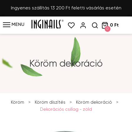
Ingyenes szállítás 13 200 Ft feletti vásárlás esetén
MENU
0 Ft
0
Köröm dekoráció
Köröm
>
Köröm díszítés
>
Köröm dekoráció
>
Dekorációs csillag - zöld