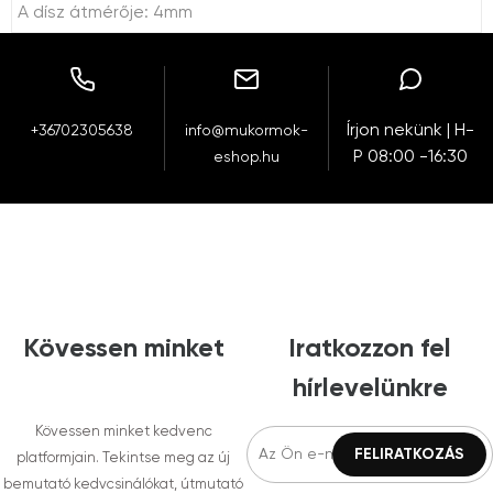
A dísz átmérője: 4mm
Írjon nekünk | H-
+36702305638
info@mukormok-
P 08:00 -16:30
eshop.hu
Kövessen minket
Iratkozzon fel
hírlevelünkre
Kövessen minket kedvenc
platformjain. Tekintse meg az új
bemutató kedvcsinálókat, útmutató