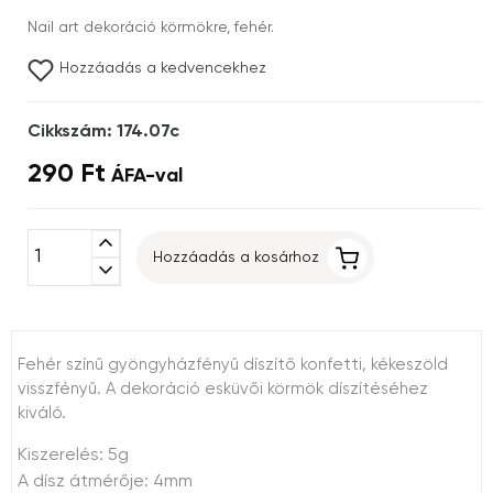
Nail art dekoráció körmökre, fehér.
Hozzáadás a kedvencekhez
Cikkszám: 174.07c
290 Ft
ÁFA-val
expand_less
Hozzáadás a kosárhoz
expand_more
Fehér színű gyöngyházfényű díszítő konfetti, kékeszöld
visszfényű. A dekoráció esküvői körmök díszítéséhez
kiváló.
Kiszerelés: 5g
A dísz átmérője: 4mm