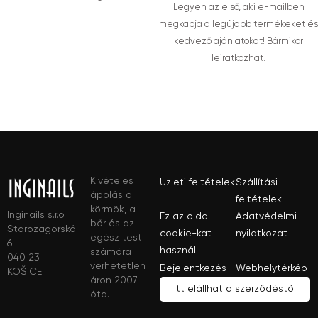
Legyen az első, aki e-mailben
megkapja a legújabb termékeket és
kedvező ajánlatokat! Bármikor
leiratkozhat.
Kivételes
Üzleti feltételek
Szállítási
ápolás a
feltételek
körmök, a
Inginails s.r.o.
Ez az oldal
Adatvédelmi
bőr és az
Starozagorská
cookie-kat
nyilatkozat
egész test
6
használ
számára
040 23
verhetetlen
Bejelentkezés
Webhelytérkép
KOŠICE
áron 2007
Itt elállhat a szerződéstől
óta.