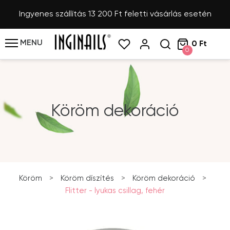
Ingyenes szállítás 13 200 Ft feletti vásárlás esetén
MENU
0 Ft
0
Köröm dekoráció
Köröm
>
Köröm díszítés
>
Köröm dekoráció
>
Flitter - lyukas csillag, fehér