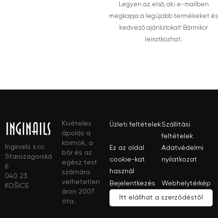
Legyen az első, aki e-mailben
megkapja a legújabb termékeket és
kedvező ajánlatokat! Bármikor
leiratkozhat.
Kivételes
Üzleti feltételek
Szállítási
ápolás a
feltételek
körmök, a
Inginails s.r.o.
Ez az oldal
Adatvédelmi
bőr és az
Starozagorská
cookie-kat
nyilatkozat
egész test
6
használ
számára
040 23
verhetetlen
Bejelentkezés
Webhelytérkép
KOŠICE
áron 2007
Itt elállhat a szerződéstől
óta.