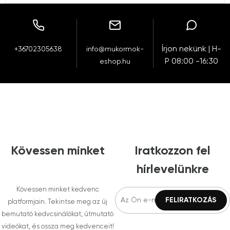
Írjon nekünk | H-
+36702305638
info@mukormok-
P 08:00 -16:30
eshop.hu
Kövessen minket
Iratkozzon fel
hírlevelünkre
Kövessen minket kedvenc
platformjain. Tekintse meg az új
bemutató kedvcsinálókat, útmutató
videókat, és ossza meg kedvenceit!