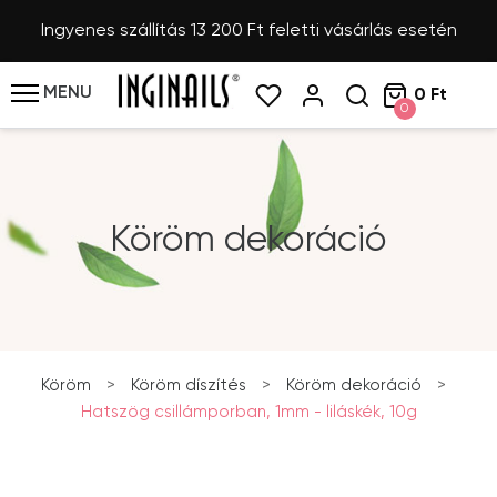
Ingyenes szállítás 13 200 Ft feletti vásárlás esetén
MENU
0 Ft
0
Köröm dekoráció
Köröm
>
Köröm díszítés
>
Köröm dekoráció
>
Hatszög csillámporban, 1mm - liláskék, 10g