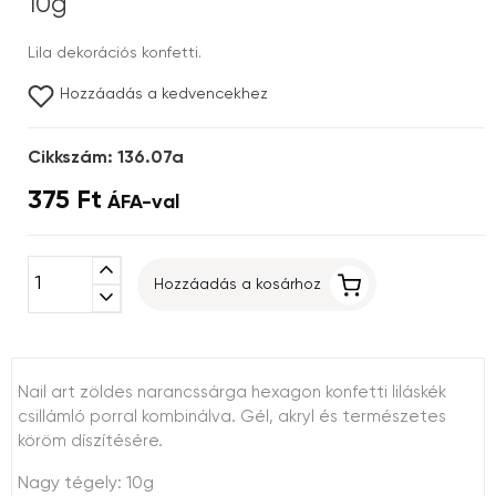
10g
Lila dekorációs konfetti.
Hozzáadás a kedvencekhez
Cikkszám: 136.07a
375 Ft
ÁFA-val
expand_less
Hozzáadás a kosárhoz
expand_more
Nail art zöldes narancssárga hexagon konfetti liláskék
csillámló porral kombinálva. Gél, akryl és természetes
köröm díszítésére.
Nagy tégely: 10g