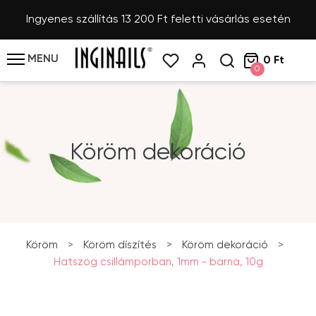
Ingyenes szállítás 13 200 Ft feletti vásárlás esetén
MENU
0 Ft
0
Köröm dekoráció
Köröm
>
Köröm díszítés
>
Köröm dekoráció
>
Hatszög csillámporban, 1mm - barna, 10g