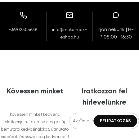
Írjon nekünk | H-
+36702305638
info@mukormok-
P 08:00 -16:30
eshop.hu
Kövessen minket
Iratkozzon fel
hírlevelünkre
Kövessen minket kedvenc
platformjain. Tekintse meg az új
bemutató kedvcsinálókat, útmutató
videókat, és ossza meg kedvenceit!