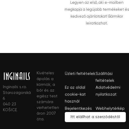
Legyen az első, aki e-mailben
megkapja a legújabb termékeket és
kedvező ajánlatokat! Bármikor
leiratkozhat.
Kivételes
Üzleti feltételek
Szállítási
ápolás a
feltételek
körmök, a
Inginails s.r.o.
Ez az oldal
Adatvédelmi
bőr és az
Starozagorská
cookie-kat
nyilatkozat
egész test
6
használ
számára
040 23
verhetetlen
Bejelentkezés
Webhelytérkép
KOŠICE
áron 2007
Itt elállhat a szerződéstől
óta.