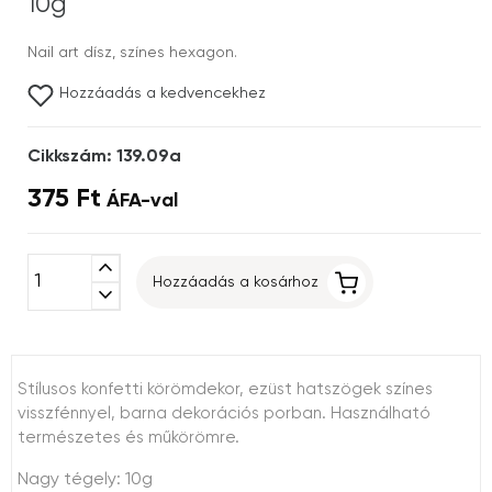
10g
Nail art dísz, színes hexagon.
Hozzáadás a kedvencekhez
Cikkszám: 139.09a
375 Ft
ÁFA-val
expand_less
Hozzáadás a kosárhoz
expand_more
Stílusos konfetti körömdekor, ezüst hatszögek színes
visszfénnyel, barna dekorációs porban. Használható
természetes és műkörömre.
Nagy tégely: 10g