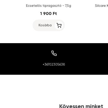
Ecsetelős tipragasztó - 7,5g
Silcare 
1 900 Ft
Kosárba
+36702305638
Kövessen minket