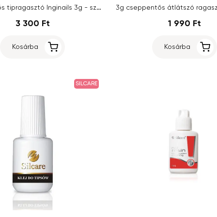
Cseppentős tipragasztó Inginails 3g - színtelen, 12db
3 300 Ft
1 990 Ft
Kosárba
Kosárba
SILCARE