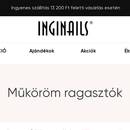
Ingyenes szállítás 13 200 Ft feletti vásárlás esetén
CIÓ
Ajándékok
Akciók
Ék
Műköröm ragasztók