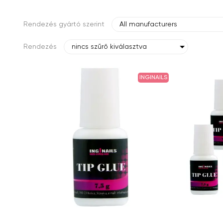
Rendezés gyártó szerint
All manufacturers
Rendezés
nincs szűrő kiválasztva
INGINAILS