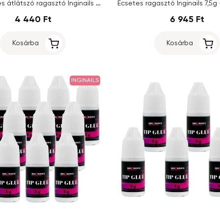
7,5g ecsetes átlátszó ragasztó Inginails - 6db
4 440 Ft
6 945 Ft
Kosárba
Kosárba
INGINAILS