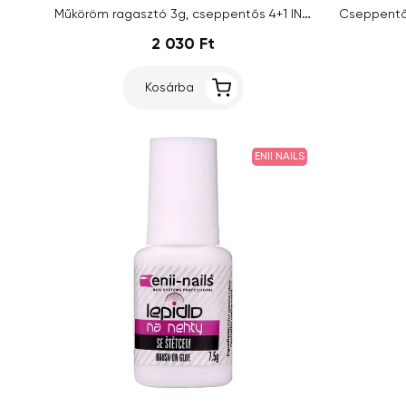
Műköröm ragasztó 3g, cseppentős 4+1 INGYEN
2 030 Ft
Kosárba
ENII NAILS