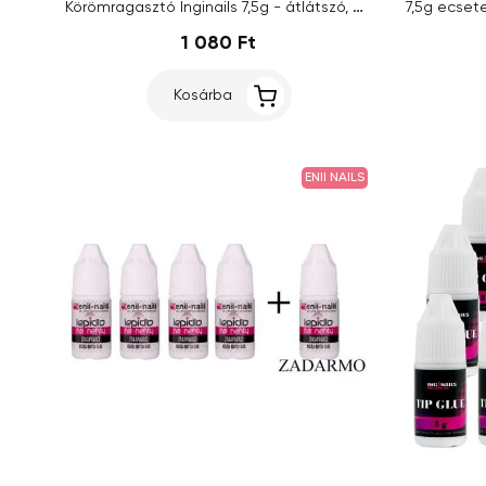
Körömragasztó Inginails 7,5g - átlátszó, ecsetes
1 080 Ft
Kosárba
ENII NAILS