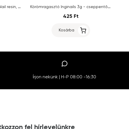
Silcare Fiber system coating - Nail resin, 15g
Körömragasztó Inginails 3g - cseppentős, átlátszó
425 Ft
Kosárba
Írjon nekünk | H-P 08:00 -16:30
tkozzon fel hírlevelünkre