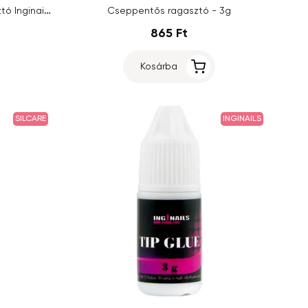
3g cseppentős átlátszó ragasztó Inginails - 6db
Cseppentős ragasztó - 3g
865 Ft
Kosárba
SILCARE
INGINAILS