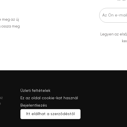
e meg az új
s ossza meg
Legyen az első
ked
Üzleti feltételek
az
Ez az oldal cookie-kat használ
n
Bejelentkezés
Itt elállhat a szerződéstől