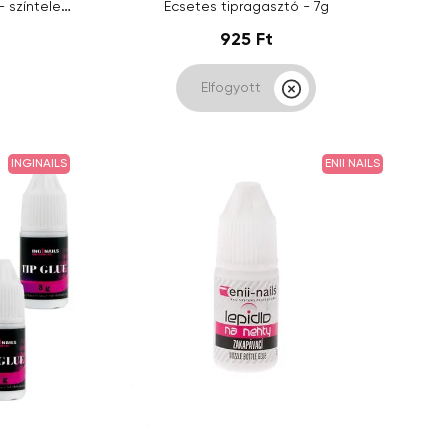
Ecsetes ragasztó Inginails 7,5g - színtelen, 12db
Ecsetes tipragasztó - 7g
925 Ft
Elfogyott
INGINAILS
ENII NAILS