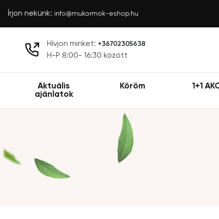
Írjon nekünk:
info@mukormok-eshop.hu
Hívjon minket:
+36702305638
H-P 8:00- 16:30 között
Aktuális
Köröm
1+1 AK
ajánlatok