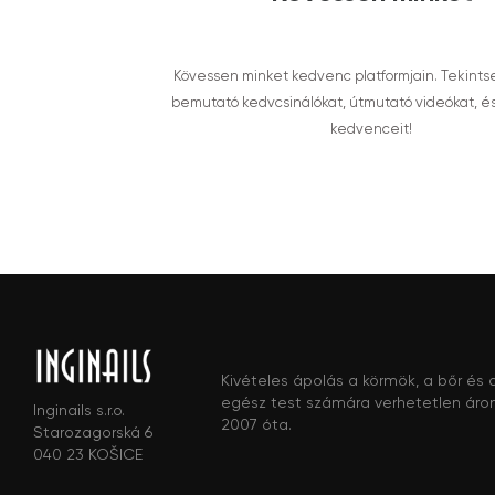
Kövessen minket kedvenc platformjain. Tekints
bemutató kedvcsinálókat, útmutató videókat, é
kedvenceit!
Kivételes ápolás a körmök, a bőr és 
egész test számára verhetetlen áro
Inginails s.r.o.
2007 óta.
Starozagorská 6
040 23 KOŠICE