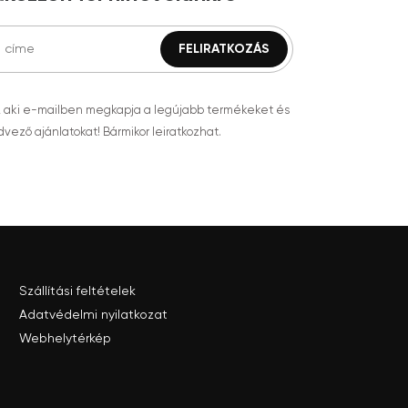
, aki e-mailben megkapja a legújabb termékeket és
vező ajánlatokat! Bármikor leiratkozhat.
Szállítási feltételek
Adatvédelmi nyilatkozat
Webhelytérkép