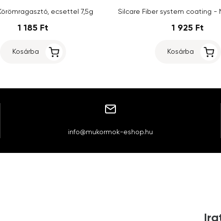
Körömragasztó, ecsettel 7,5g
1 185 Ft
1 925 Ft
Kosárba
Kosárba
info@mukormok-eshop.hu
Ira