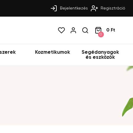
Bejelentkezés
Regisztráció
0 Ft
0
szerek
Kozmetikumok
Segédanyagok
és eszközök