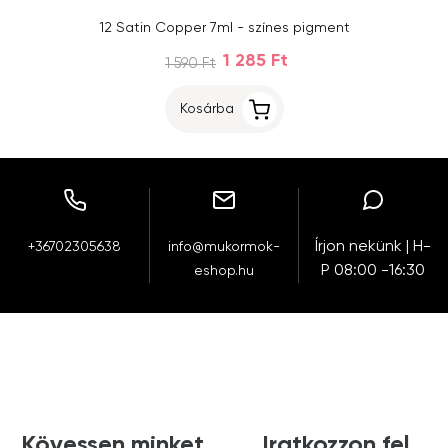
12 Satin Copper 7ml - színes pigment
1 285 Ft
1 590 Ft
Kosárba
Írjon nekünk | H-
+36702305638
info@mukormok-
P 08:00 -16:30
eshop.hu
Kövessen minket
Iratkozzon fel