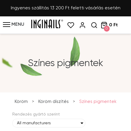
Ingyenes szállítás 13 200 Ft feletti vásárlás esetén
MENU
0 Ft
0
Színes pigmentek
Köröm
>
Köröm díszítés
>
Színes pigmentek
Rendezés gyártó szerint
All manufacturers