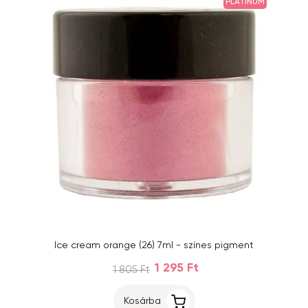
PLATINUM
Ice cream orange (26) 7ml - színes pigment
1 295 Ft
1 805 Ft
Kosárba