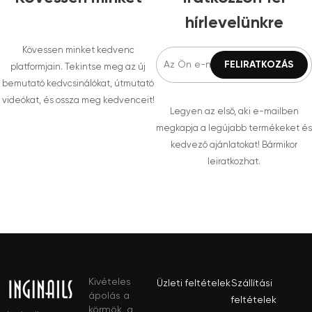
hírlevelünkre
Kövessen minket kedvenc
platformjain. Tekintse meg az új
bemutató kedvcsinálókat, útmutató
videókat, és ossza meg kedvenceit!
Legyen az első, aki e-mailben
megkapja a legújabb termékeket és
kedvező ajánlatokat! Bármikor
leiratkozhat.
Kivételes
Üzleti feltételek
Szállítási
ápolás a
feltételek
körmök, a