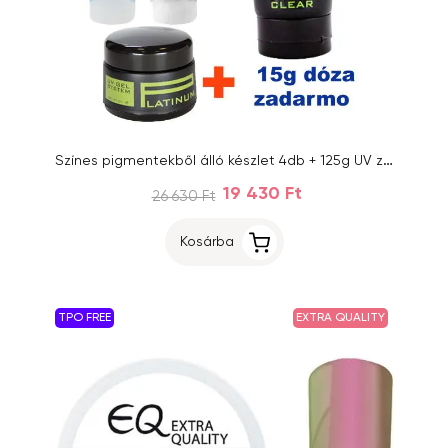
Színes pigmentekből álló készlet 4db + 125g UV zselé + 15g-os tégely
19 430 Ft
26 630 Ft
Kosárba
TPO FREE
EXTRA QUALITY