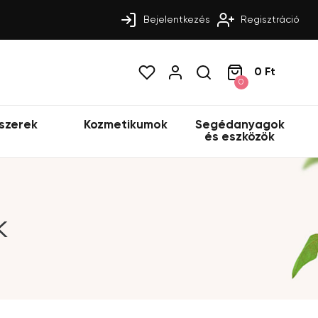
Bejelentkezés
Regisztráció
0 Ft
0
szerek
Kozmetikumok
Segédanyagok
és eszközök
k