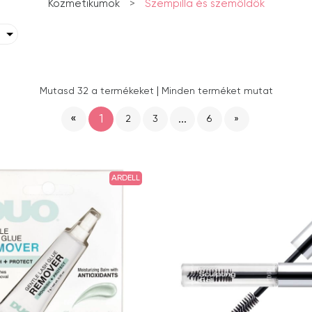
Kozmetikumok
>
Szempilla és szemöldök
|
Mutasd 32 a termékeket
Minden terméket mutat
«
1
...
2
3
6
»
ARDELL