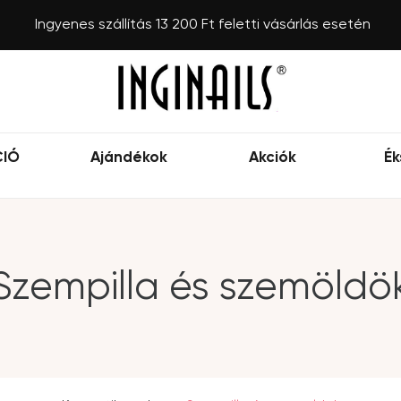
Ingyenes szállítás 13 200 Ft feletti vásárlás esetén
CIÓ
Ajándékok
Akciók
Ék
Szempilla és szemöldö