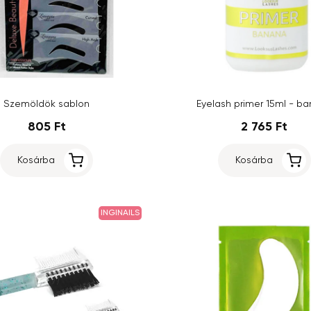
Szemöldök sablon
Eyelash primer 15ml - b
805 Ft
2 765 Ft
Kosárba
Kosárba
INGINAILS