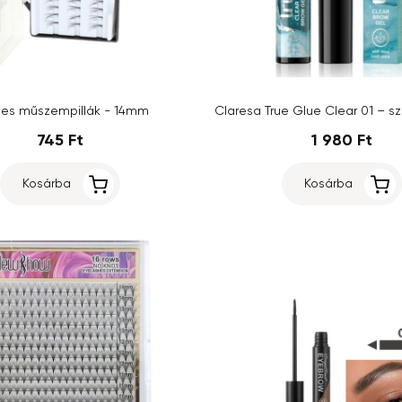
ses műszempillák - 14mm
745 Ft
1 980 Ft
Kosárba
Kosárba