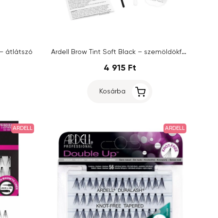
Ardell Brow Tint Soft Black – szemöldökformázó készlet
– átlátszó
4 915 Ft
Kosárba
ARDELL
ARDELL