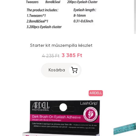
Starter kit műszempilla készlet
3 385 Ft
4 235 Ft
Kosárba
ARDELL