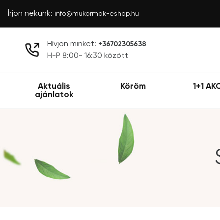
Írjon nekünk:
info@mukormok-eshop.hu
Hívjon minket:
+36702305638
H-P 8:00- 16:30 között
Aktuális
Köröm
1+1 AK
ajánlatok