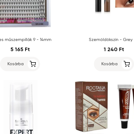
es műszempillák 9 - 14mm
Szemöldökszín - Grey
5 165 Ft
1 240 Ft
Kosárba
Kosárba