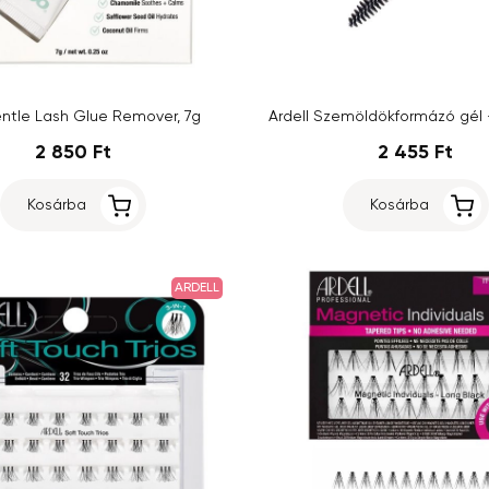
ntle Lash Glue Remover, 7g
Ardell Szemöldökformázó gél 
2 850 Ft
2 455 Ft
Kosárba
Kosárba
ARDELL