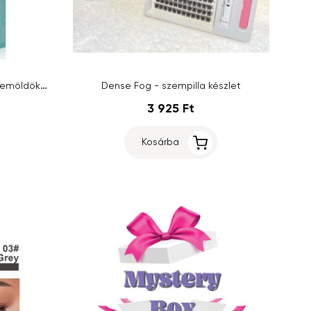
Claresa True Glue Clear 01 – szemöldökzselé, 8 ml
Dense Fog - szempilla készlet
3 925 Ft
Kosárba