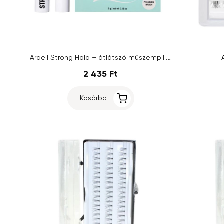
Ardell Strong Hold – átlátszó műszempilla-ragasztó, 5 g
2 435 Ft
Kosárba