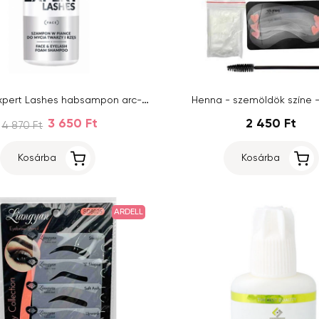
Farmona Expert Lashes habsampon arc- és szempillamosásra 150 ml
Henna - szemöldök színe 
3 650 Ft
2 450 Ft
4 870 Ft
Kosárba
Kosárba
ARDELL