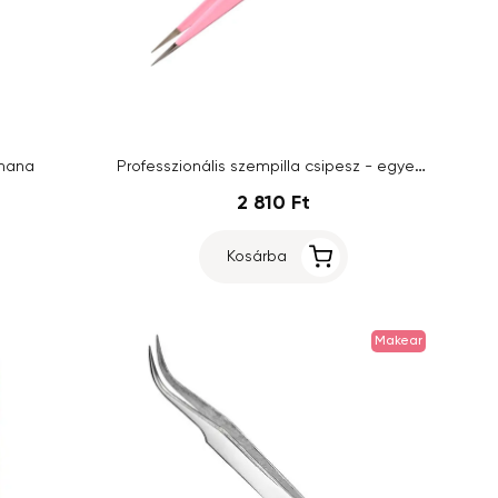
Professzionális szempilla csipesz - egyenes - TW004
anana
2 810 Ft
Kosárba
Makear