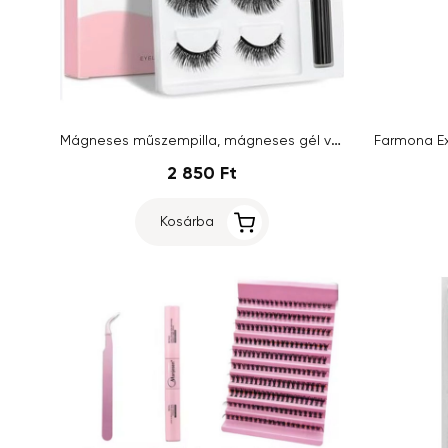
Mágneses műszempilla, mágneses gél vonal
2 850 Ft
Kosárba