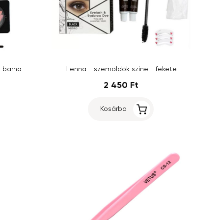
- barna
Henna - szemöldök színe - fekete
2 450 Ft
Kosárba