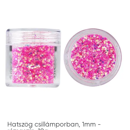
Hatszög csillámporban, 1mm -