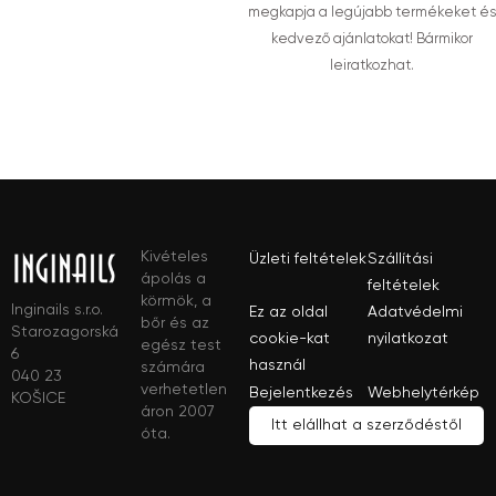
megkapja a legújabb termékeket és
kedvező ajánlatokat! Bármikor
leiratkozhat.
Kivételes
Üzleti feltételek
Szállítási
ápolás a
feltételek
körmök, a
Inginails s.r.o.
Ez az oldal
Adatvédelmi
bőr és az
Starozagorská
cookie-kat
nyilatkozat
egész test
6
használ
számára
040 23
verhetetlen
Bejelentkezés
Webhelytérkép
KOŠICE
áron 2007
Itt elállhat a szerződéstől
óta.