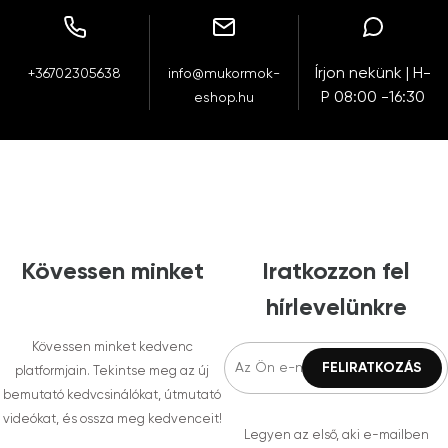
Írjon nekünk | H-
+36702305638
info@mukormok-
P 08:00 -16:30
eshop.hu
Kövessen minket
Iratkozzon fel
hírlevelünkre
Kövessen minket kedvenc
platformjain. Tekintse meg az új
bemutató kedvcsinálókat, útmutató
videókat, és ossza meg kedvenceit!
Legyen az első, aki e-mailben