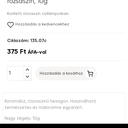
rózsaszín, 10g
Konfetti rózsaszín csillámporban.
Hozzáadás a kedvencekhez
Cikkszám: 135.07c
375 Ft
ÁFA-val
expand_less
Hozzáadás a kosárhoz
expand_more
Körömdísz, rózsaszínű hexagon. Használható
természetes és műkörömre egyaránt.
Nagy tégely: 10g