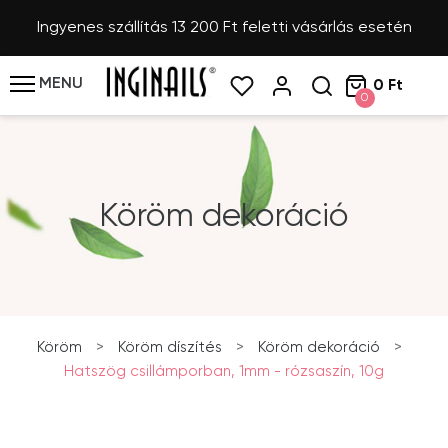
Ingyenes szállítás 13 200 Ft feletti vásárlás esetén
MENU
0 Ft
0
Köröm dekoráció
Köröm
>
Köröm díszítés
>
Köröm dekoráció
>
Hatszög csillámporban, 1mm - rózsaszín, 10g