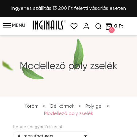
Ingyenes szállítás 13 200 Ft feletti vásárlás esetén
MENU
0 Ft
0
Modellező poly zselék
Köröm
>
Gél körmök
>
Poly gel
>
Modellező poly zselék
Rendezés gyártó szerint
All manufacturers