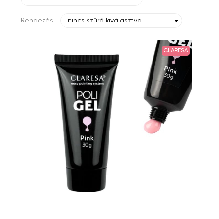
Rendezés
nincs szűrő kiválasztva
CLARESA