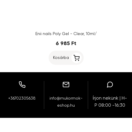
Enii nails Poly Gel - Clear, 10ml/
6 985 Ft
Kosárba
Írjon nekünk | H-
+36702305638
info@mukormok-
P 08:00 -16:30
eshop.hu