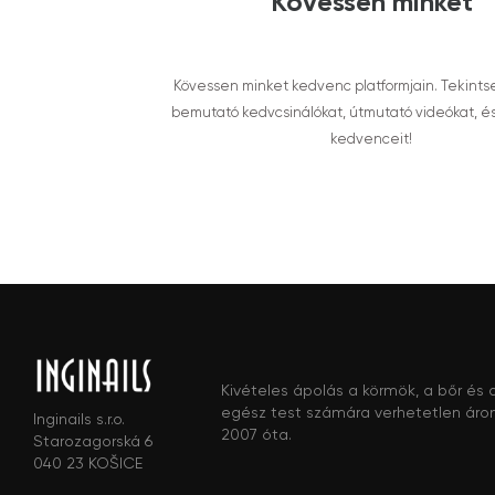
Kövessen minket
Kövessen minket kedvenc platformjain. Tekints
bemutató kedvcsinálókat, útmutató videókat, é
kedvenceit!
Kivételes ápolás a körmök, a bőr és 
egész test számára verhetetlen áro
Inginails s.r.o.
2007 óta.
Starozagorská 6
040 23 KOŠICE