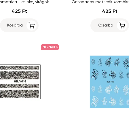
matrica - csipke, virágok
Öntapadós matricák körmökre
425 Ft
425 Ft
Kosárba
Kosárba
INGINAILS