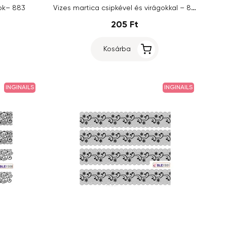
Vizes martica csipkével és virágokkal – 877
gok– 883
205 Ft
Kosárba
INGINAILS
INGINAILS