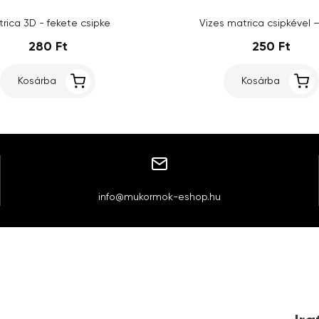
rica 3D - fekete csipke
Vizes matrica csipkével 
280 Ft
250 Ft
Kosárba
Kosárba
info@mukormok-eshop.hu