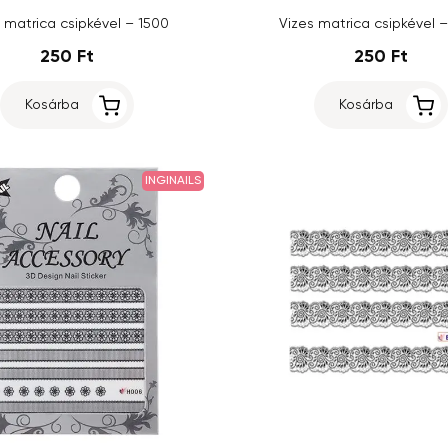
 matrica csipkével – 1500
Vizes matrica csipkével 
250 Ft
250 Ft
Kosárba
Kosárba
INGINAILS