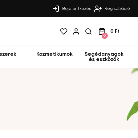
Bejelentkezés
Regisztráció
0 Ft
0
szerek
Kozmetikumok
Segédanyagok
és eszközök