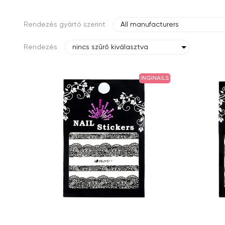
Rendezés gyártó szerint
All manufacturers
Rendezés
nincs szűrő kiválasztva
INGINAILS