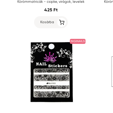
Körömmatricák - csipke, virágok, levelek
Köröm
425 Ft
Kosárba
INGINAILS