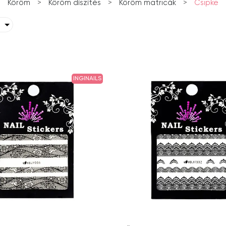
Köröm
>
Köröm díszítés
>
Köröm matricák
>
Csipke
INGINAILS