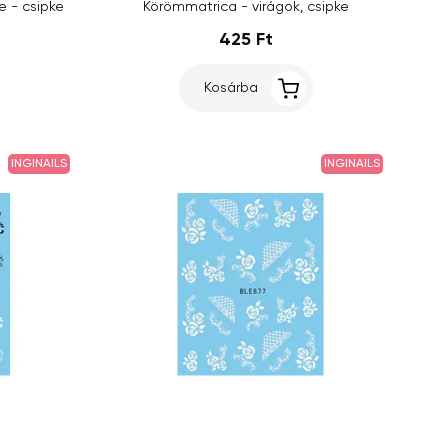
 - csipke
Körömmatrica - virágok, csipke
425 Ft
Kosárba
INGINAILS
INGINAILS