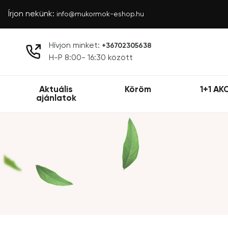
Írjon nekünk:
info@mukormok-eshop.hu
Hívjon minket:
+36702305638
H-P 8:00- 16:30 között
Aktuális
Köröm
1+1 AK
ajánlatok