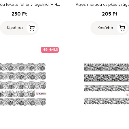
Vizes matrica fekete fehér virágokkal – HBJY018
Vizes martica csipkés virá
250 Ft
205 Ft
Kosárba
Kosárba
INGINAILS