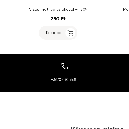
Vizes matrica csipkével – 1509
Mat
250 Ft
Kosárba
+36702305638