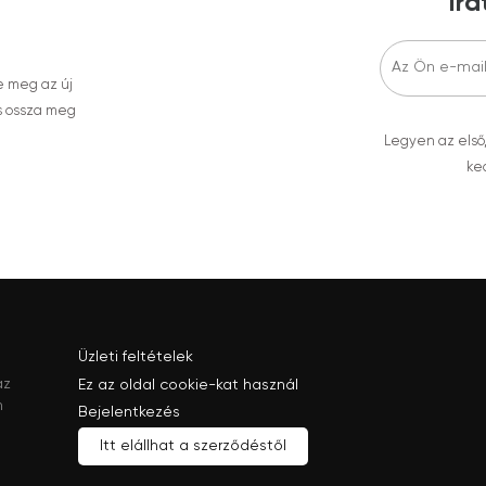
Ira
e meg az új
s ossza meg
Legyen az első
ked
Üzleti feltételek
az
Ez az oldal cookie-kat használ
n
Bejelentkezés
Itt elállhat a szerződéstől