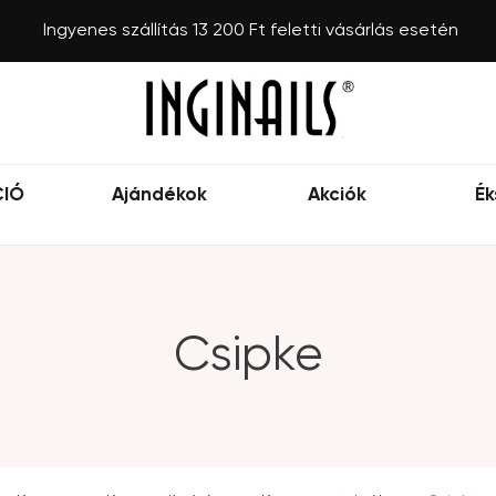
Ingyenes szállítás 13 200 Ft feletti vásárlás esetén
CIÓ
Ajándékok
Akciók
Ék
Csipke