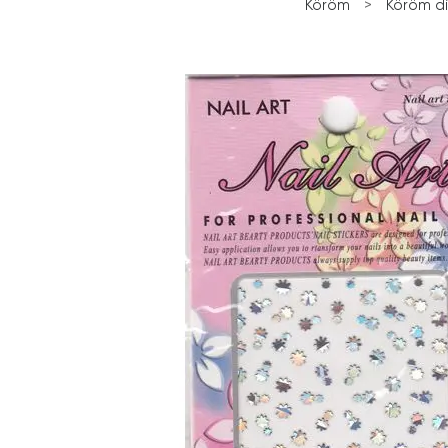
Köröm
>
Köröm dí