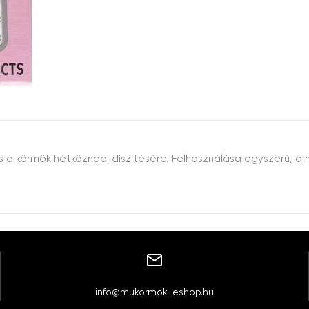
 a körmök hétköznapi díszítésére. Felhasználása egyszerű, a m
info@mukormok-eshop.hu