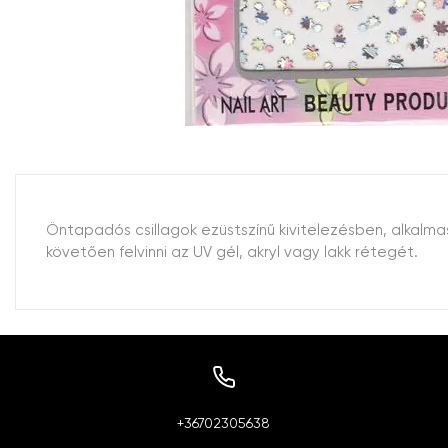
Öntapadós csillagok ezüstszínű kivitelezésben, alkalmas
követően felvinni az UV gél, akryl vagy lakk rétegét.
+36702305638