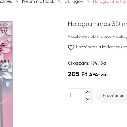
szítés
>
Köröm matricák
>
Csillagok
>
Hologrammos 3D 
Hologrammos 3D mat
Visszfényes 3D matrica - csilla
Hozzáadás a kedvencekh
Cikkszám: 174.15a
205 Ft
ÁFA-val
expand_less
Hozzáadás a
expand_more