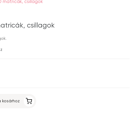
matricák, csillagok
ricák, csillagok
gok.
ez
 kosárhoz