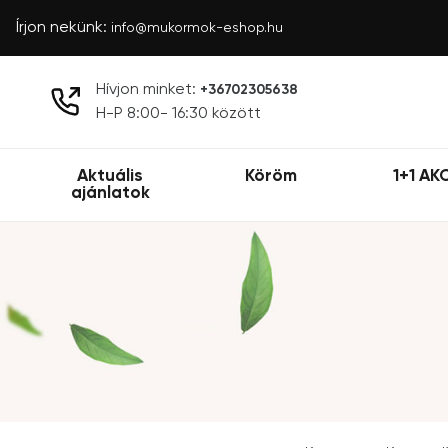
Írjon nekünk:
info@mukormok-eshop.hu
Hívjon minket:
+36702305638
H-P 8:00- 16:30 között
Aktuális
Köröm
1+1 AK
ajánlatok