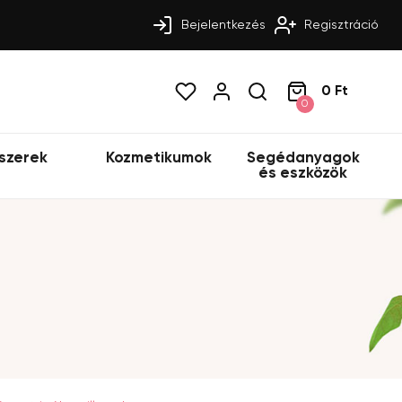
Bejelentkezés
Regisztráció
0 Ft
0
szerek
Kozmetikumok
Segédanyagok
és eszközök