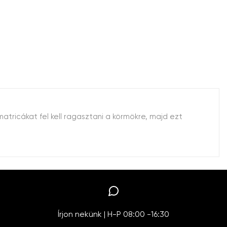
atricákat fel kell ragasztani a körmökre, majd ezt
Írjon nekünk | H-P 08:00 -16:30