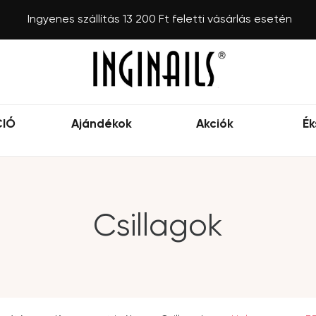
Ingyenes szállítás 13 200 Ft feletti vásárlás esetén
CIÓ
Ajándékok
Akciók
Ék
Csillagok