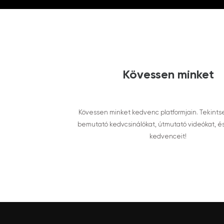
Kövessen minket
Kövessen minket kedvenc platformjain. Tekints
bemutató kedvcsinálókat, útmutató videókat, é
kedvenceit!