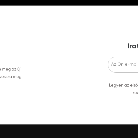
Ira
e meg az új
s ossza meg
Legyen az első
ked