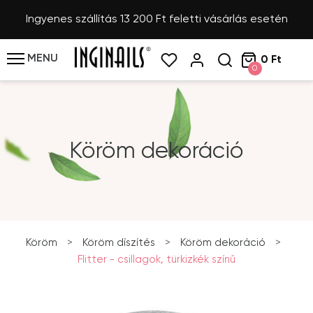
Ingyenes szállítás 13 200 Ft feletti vásárlás esetén
MENU
0 Ft
0
Köröm dekoráció
Köröm
>
Köröm díszítés
>
Köröm dekoráció
>
Flitter - csillagok, türkizkék színű