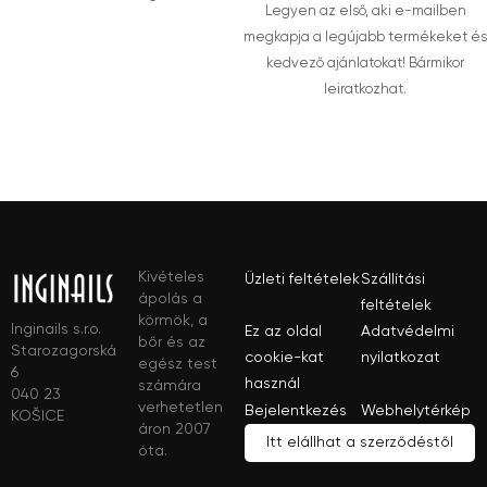
Legyen az első, aki e-mailben
megkapja a legújabb termékeket és
kedvező ajánlatokat! Bármikor
leiratkozhat.
Kivételes
Üzleti feltételek
Szállítási
ápolás a
feltételek
körmök, a
Inginails s.r.o.
Ez az oldal
Adatvédelmi
bőr és az
Starozagorská
cookie-kat
nyilatkozat
egész test
6
használ
számára
040 23
verhetetlen
Bejelentkezés
Webhelytérkép
KOŠICE
áron 2007
Itt elállhat a szerződéstől
óta.