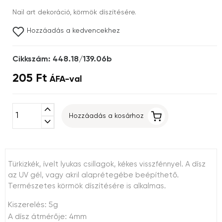
Nail art dekoráció, körmök díszítésére.
Hozzáadás a kedvencekhez
Cikkszám: 448.18/139.06b
205 Ft
ÁFA-val
expand_less
Hozzáadás a kosárhoz
expand_more
Türkizkék, ívelt lyukas csillagok, kékes visszfénnyel. A dísz
az UV gél, vagy akril alaprétegébe beépíthető.
Természetes körmök díszítésére is alkalmas.
Kiszerelés: 5g
A dísz átmérője: 4mm