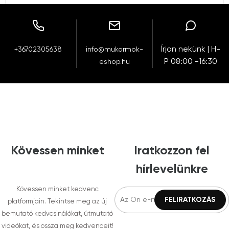
Írjon nekünk | H-
+36702305638
info@mukormok-
P 08:00 -16:30
eshop.hu
Kövessen minket
Iratkozzon fel
hírlevelünkre
Kövessen minket kedvenc
platformjain. Tekintse meg az új
bemutató kedvcsinálókat, útmutató
videókat, és ossza meg kedvenceit!