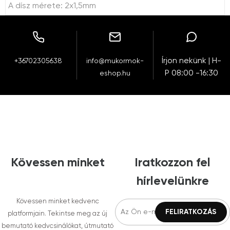
A dísz mérete: 2x1,5mm
Írjon nekünk | H-
+36702305638
info@mukormok-
P 08:00 -16:30
eshop.hu
Kövessen minket
Iratkozzon fel
hírlevelünkre
Kövessen minket kedvenc
platformjain. Tekintse meg az új
bemutató kedvcsinálókat, útmutató