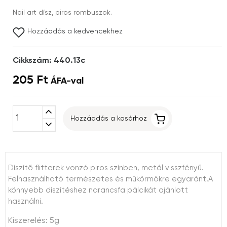
Nail art dísz, piros rombuszok.
Hozzáadás a kedvencekhez
Cikkszám: 440.13c
205 Ft
ÁFA-val
expand_less
Hozzáadás a kosárhoz
expand_more
Díszítő flitterek vonzó piros színben, metál visszfényű.
Felhasználható természetes és műkörmökre egyaránt.A
könnyebb díszítéshez narancsfa pálcikát ajánlott
használni.
Kiszerelés: 5g