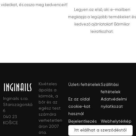
videókat, és ossza meg kedvenceit!
Legyen az első, aki e-mailben
megkapja a legújabb termékeket és
kedvező ajánlatokat! Bármikor
leiratkozhat.
Kivételes
Üzleti feltételek
Szállítási
ápolás a
feltételek
körmök, a
Inginails s.r.o.
Ez az oldal
Adatvédelmi
bőr és az
Starozagorská
cookie-kat
nyilatkozat
egész test
6
használ
számára
040 23
verhetetlen
Bejelentkezés
Webhelytérkép
KOŠICE
áron 2007
Itt elállhat a szerződéstől
óta.