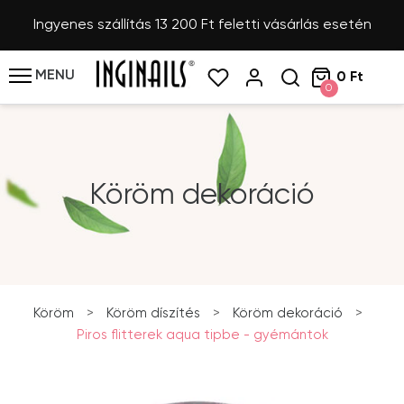
Ingyenes szállítás 13 200 Ft feletti vásárlás esetén
MENU
0 Ft
0
Köröm dekoráció
Köröm
>
Köröm díszítés
>
Köröm dekoráció
>
Piros flitterek aqua tipbe - gyémántok