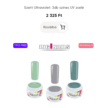
Szett Ultraviolet: 3db színes UV zselé
2 325 Ft
Kosárba
TPO FREE
INGINAILS