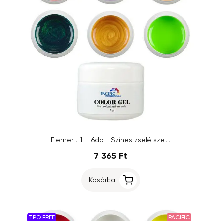
Element 1. - 6db - Színes zselé szett
7 365 Ft
Kosárba
TPO FREE
PACIFIC