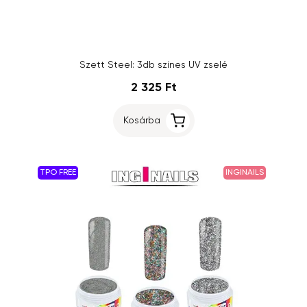
Szett Steel: 3db színes UV zselé
2 325 Ft
Kosárba
TPO FREE
INGINAILS