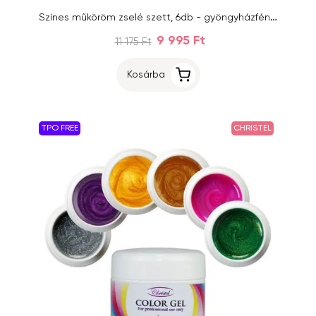
Színes műköröm zselé szett, 6db - gyöngyházfényes
9 995 Ft
11 175 Ft
Kosárba
TPO FREE
CHRISTEL