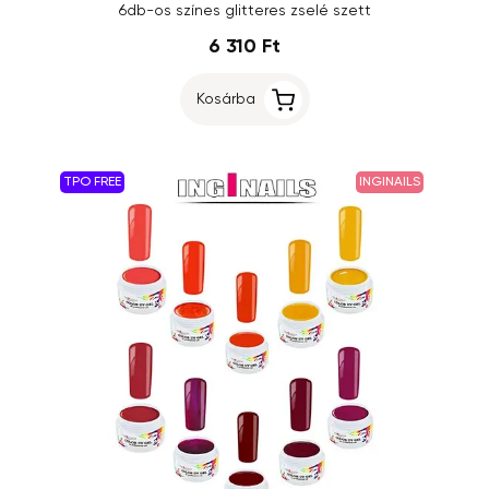
6db-os színes glitteres zselé szett
6 310 Ft
Kosárba
TPO FREE
INGINAILS