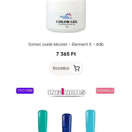
Színes zselé készlet - Element II. - 6db
7 365 Ft
Kosárba
TPO FREE
INGINAILS