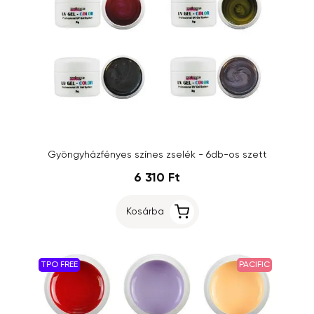
Gyöngyházfényes színes zselék - 6db-os szett
6 310 Ft
Kosárba
TPO FREE
PACIFIC