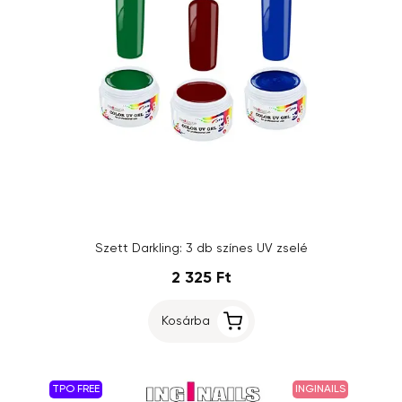
Szett Darkling: 3 db színes UV zselé
2 325 Ft
Kosárba
TPO FREE
INGINAILS