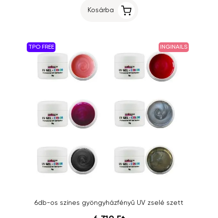
Kosárba
TPO FREE
INGINAILS
6db-os színes gyöngyházfényű UV zselé szett