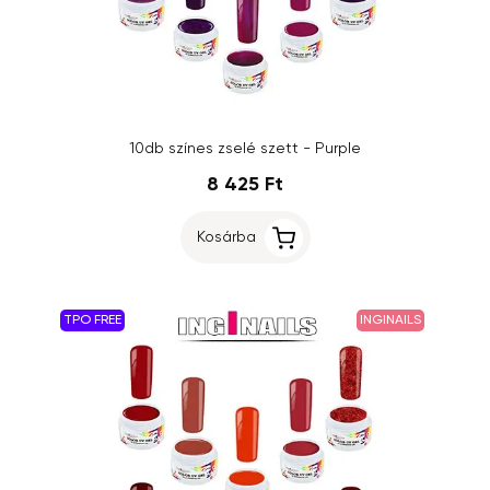
10db színes zselé szett - Purple
8 425 Ft
Kosárba
TPO FREE
INGINAILS