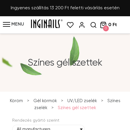
Ingyenes szállítás 13 200 Ft feletti vásárlás esetén
MENU
0 Ft
0
Színes gél szettek
Köröm
>
Gél körmök
>
UV/LED zselék
>
Színes
zselék
>
Színes gél szettek
Rendezés gyártó szerint
All manufacturers