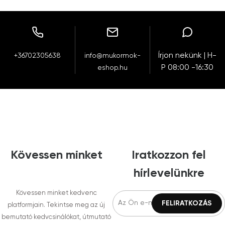
Írjon nekünk | H-
+36702305638
info@mukormok-
P 08:00 -16:30
eshop.hu
Kövessen minket
Iratkozzon fel
hírlevelünkre
Kövessen minket kedvenc
platformjain. Tekintse meg az új
bemutató kedvcsinálókat, útmutató