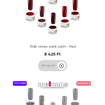
10db színes zselé szett - Red
8 425 Ft
Elfogyott
TPO FREE
INGINAILS