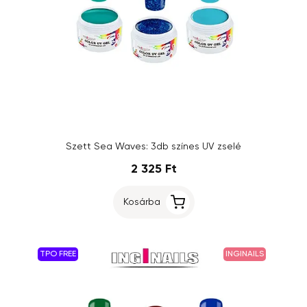
Szett Sea Waves: 3db színes UV zselé
2 325 Ft
Kosárba
TPO FREE
INGINAILS