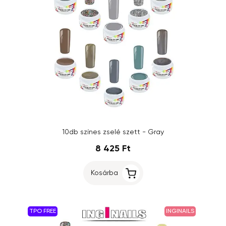
10db színes zselé szett - Gray
8 425 Ft
Kosárba
TPO FREE
INGINAILS