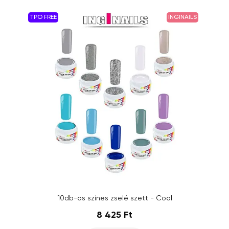
TPO FREE
INGINAILS
10db-os színes zselé szett - Cool
8 425 Ft