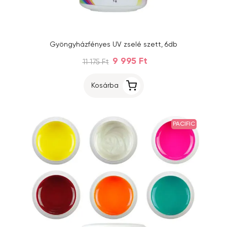
Gyöngyházfényes UV zselé szett, 6db
9 995 Ft
11 175 Ft
Kosárba
PACIFIC