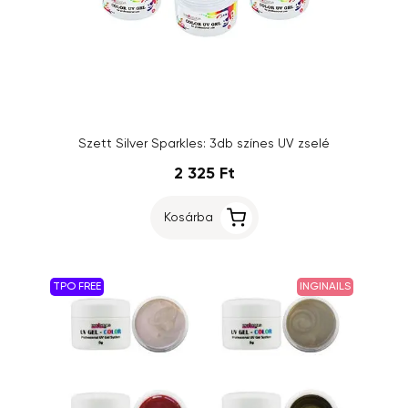
Szett Silver Sparkles: 3db színes UV zselé
2 325 Ft
Kosárba
TPO FREE
INGINAILS