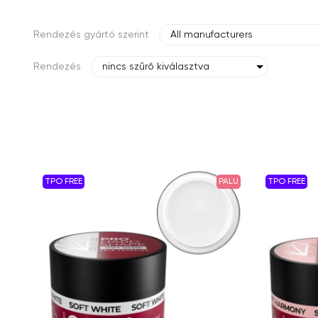
Rendezés gyártó szerint
All manufacturers
Rendezés
nincs szűrő kiválasztva
TPO FREE
PALU
TPO FREE