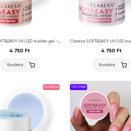
Claresa SOFT&EASY UV/LED builder gel - Light Beige, 45g
4 750 Ft
4 750 Ft
Kosárba
Kosárba
CLARESA
TPO FREE