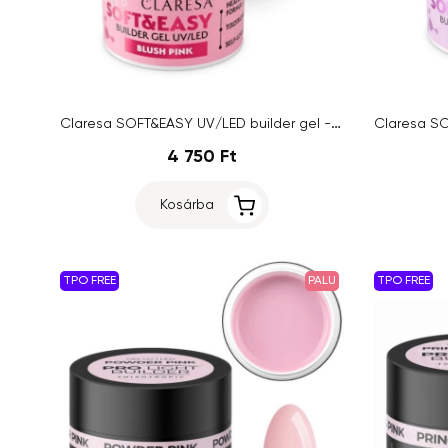
Claresa SOFT&EASY UV/LED builder gel - Blush Pink, 45g
4 750 Ft
Kosárba
TPO FREE
PALU
TPO FREE