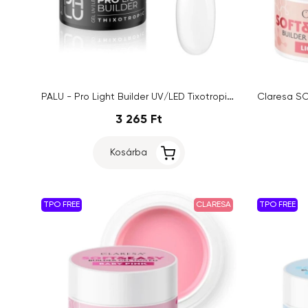
PALU - Pro Light Builder UV/LED Tixotropic - Clear,12g
3 265 Ft
Kosárba
TPO FREE
CLARESA
TPO FREE