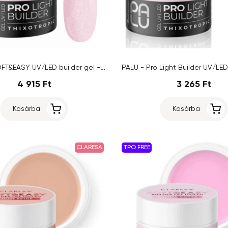
Claresa SOFT&EASY UV/LED builder gel - Princess Pink, 45g
4 915 Ft
3 265 Ft
Kosárba
Kosárba
CLARESA
TPO FREE