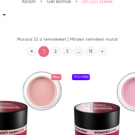
Köröm
>
Gél körmök
>
UV/LED zselék
|
Mutasd 32 a termékeket
Minden terméket mutat
«
1
...
2
3
13
»
PALU
TPO FREE