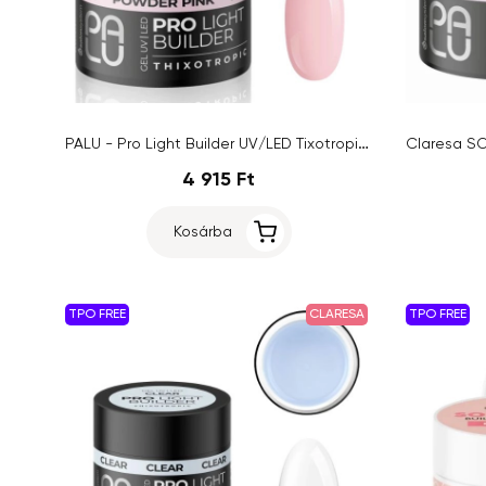
PALU - Pro Light Builder UV/LED Tixotropic - Powder Pink, 45g
4 915 Ft
Kosárba
TPO FREE
CLARESA
TPO FREE