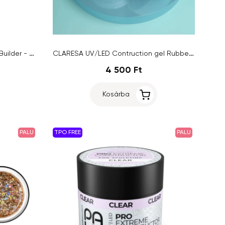
PALU UV/LED PRO Hard Shape Builder - Powder Pink, 45g
CLARESA UV/LED Contruction gel Rubber Gel 1, 45g
4 500 Ft
Kosárba
PALU
TPO FREE
PALU