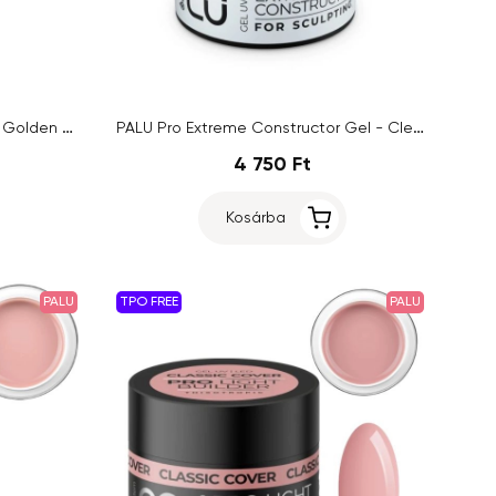
PALU Princess Art UV/LED Gel - Golden Aurora, 10g
PALU Pro Extreme Constructor Gel - Clear, 45g
4 750 Ft
Kosárba
PALU
TPO FREE
PALU