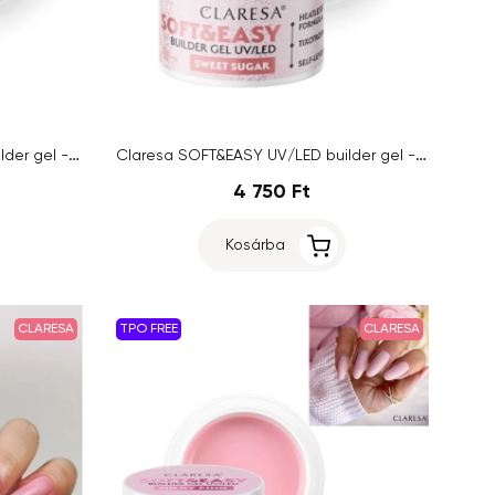
Claresa SOFT&EASY UV/LED builder gel - Panna Cotta, 45g
Claresa SOFT&EASY UV/LED builder gel - Sweet Sugar, 45g
4 750 Ft
Kosárba
CLARESA
TPO FREE
CLARESA