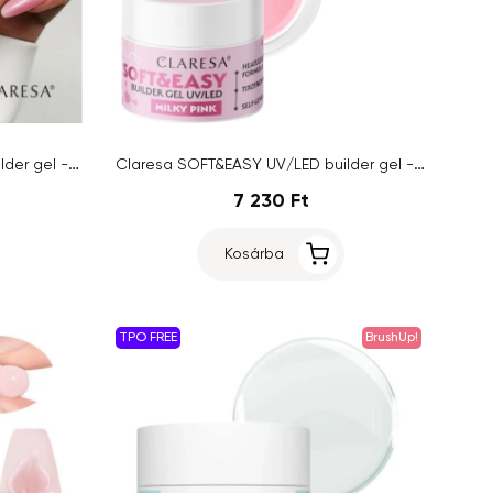
Claresa SOFT&EASY UV/LED builder gel - Blush Pink, 12g
Claresa SOFT&EASY UV/LED builder gel - Milky Pink, 90g
7 230 Ft
Kosárba
TPO FREE
BrushUp!