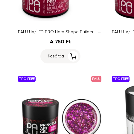
PALU UV/LED PRO Hard Shape Builder - Soft White, 45g
4 750 Ft
Kosárba
TPO FREE
PALU
TPO FREE