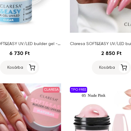
Claresa SOFT&EASY UV/LED builder gel - Clear, 90g
6 730 Ft
2 850 Ft
Kosárba
Kosárba
CLARESA
TPO FREE