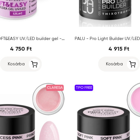
Claresa SOFT&EASY UV/LED builder gel - Lilac, 45g
4 750 Ft
4 915 Ft
Kosárba
Kosárba
CLARESA
TPO FREE