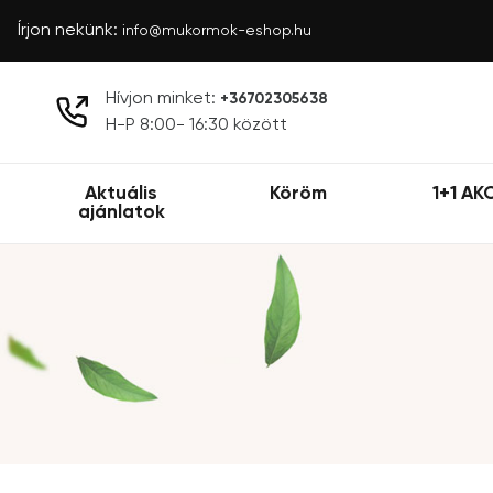
Írjon nekünk:
info@mukormok-eshop.hu
Hívjon minket:
+36702305638
H-P 8:00- 16:30 között
Aktuális
Köröm
1+1 AK
ajánlatok