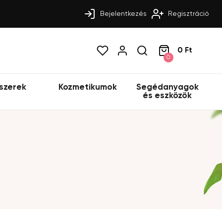
Bejelentkezés
Regisztráció
0 Ft
0
szerek
Kozmetikumok
Segédanyagok
és eszközök