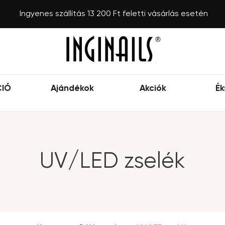
Ingyenes szállítás 13 200 Ft feletti vásárlás esetén
CIÓ
Ajándékok
Akciók
Ék
UV/LED zselék