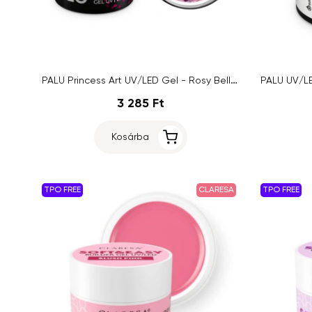
PALU Princess Art UV/LED Gel - Rosy Bella, 10g
3 285 Ft
Kosárba
TPO FREE
CLARESA
TPO FREE