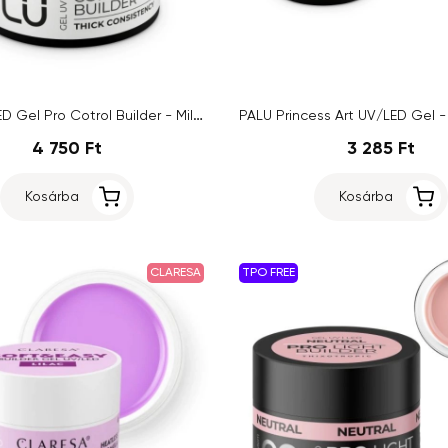
PALU UV/LED Gel Pro Cotrol Builder - Milky White, 45g
4 750 Ft
3 285 Ft
Kosárba
Kosárba
CLARESA
TPO FREE