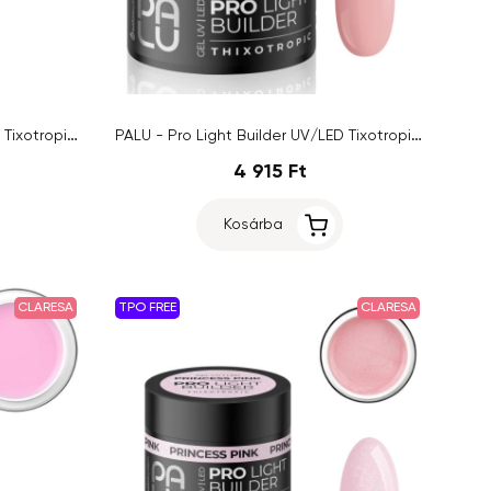
PALU - Pro Light Builder UV/LED Tixotropic - Neutral, 45g
PALU - Pro Light Builder UV/LED Tixotropic - Classic Cover, 45g
4 915 Ft
Kosárba
CLARESA
TPO FREE
CLARESA