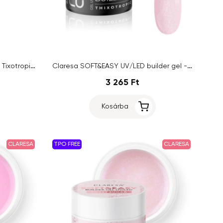
PALU - Pro Light Builder UV/LED Tixotropic - Soft Pink, 45g
Claresa SOFT&EASY UV/LED builder gel - Princess Pink, 12g
3 265 Ft
Kosárba
CLARESA
TPO FREE
CLARESA