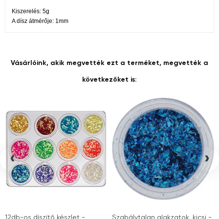
Kiszerelés: 5g
A dísz átmérője: 1mm
Vásárlóink, akik megvették ezt a terméket, megvették a
következőket is:
‹
›
12db-os díszítő készlet -
Szabálytalan alakzatok, kicsi -