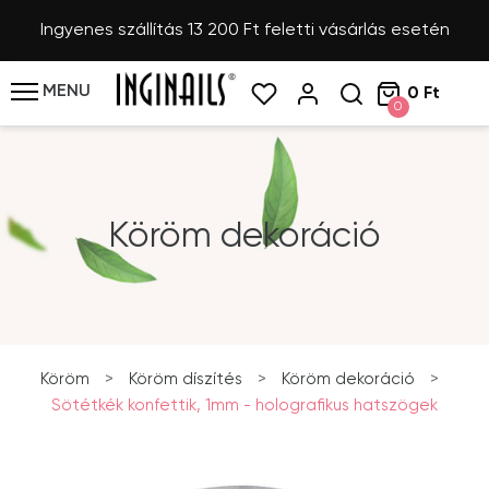
Ingyenes szállítás 13 200 Ft feletti vásárlás esetén
MENU
0 Ft
0
Köröm dekoráció
Köröm
>
Köröm díszítés
>
Köröm dekoráció
>
Sötétkék konfettik, 1mm - holografikus hatszögek