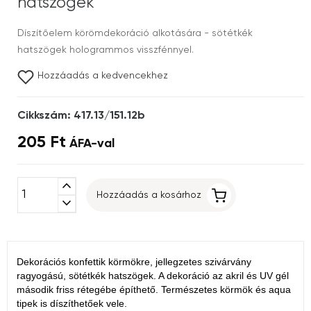
hatszögek
Díszítőelem körömdekoráció alkotására - sötétkék
hatszögek hologrammos visszfénnyel.
Hozzáadás a kedvencekhez
Cikkszám: 417.13/151.12b
205 Ft
ÁFA-val
expand_less
Hozzáadás a kosárhoz
expand_more
Dekorációs konfettik körmökre, jellegzetes szivárvány
ragyogású, sötétkék hatszögek. A dekoráció az akril és UV gél
második friss rétegébe építhető. Természetes körmök és aqua
tipek is díszíthetőek vele.