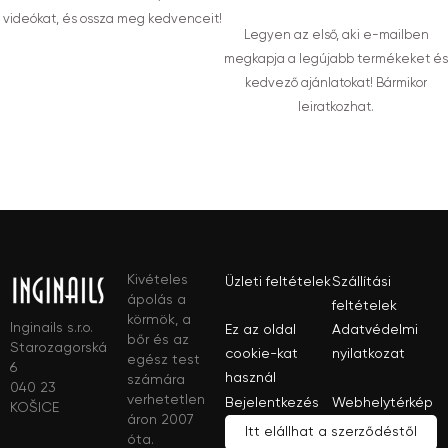
videókat, és ossza meg kedvenceit!
Legyen az első, aki e-mailben
megkapja a legújabb termékeket és
kedvező ajánlatokat! Bármikor
leiratkozhat.
Kivételes
Üzleti feltételek
Szállítási
ápolás a
feltételek
körmök, a
Inginails s.r.o.
Ez az oldal
Adatvédelmi
bőr és az
Starozagorská
cookie-kat
nyilatkozat
egész test
6
használ
számára
040 23
verhetetlen
Bejelentkezés
Webhelytérkép
KOŠICE
áron 2007
Itt elállhat a szerződéstől
óta.