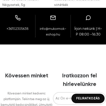
Négyzetek, 5g
sötétkék
Írjon nekünk | H-
+36702305638
info@mukormok-
P 08:00 -16:30
eshop.hu
Kövessen minket
Iratkozzon fel
hírlevelünkre
Kövessen minket kedvenc
platformjain. Tekintse meg az új
bemutató kedvcsinálókat, útmutató