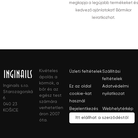
megkapja a legújabb termékeket és
kedvező ajánlatokat! Bármikor
leiratkozhat.
Kivételes
Üzleti feltételek
Szállítási
ápolás a
feltételek
körmök, a
Inginails s.r.o.
Ez az oldal
Adatvédelmi
bőr és az
Starozagorská
cookie-kat
nyilatkozat
egész test
6
használ
számára
040 23
verhetetlen
Bejelentkezés
Webhelytérkép
KOŠICE
áron 2007
Itt elállhat a szerződéstől
óta.