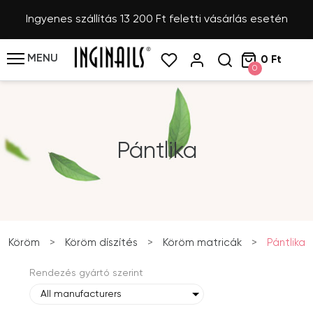
Ingyenes szállítás 13 200 Ft feletti vásárlás esetén
MENU
0 Ft
0
Pántlika
Köröm
>
Köröm díszítés
>
Köröm matricák
>
Pántlika
Rendezés gyártó szerint
All manufacturers