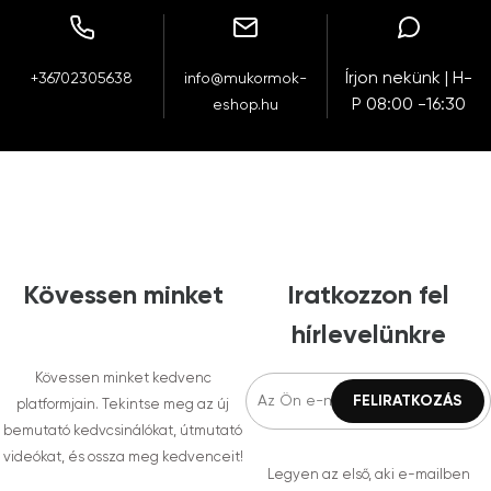
Írjon nekünk | H-
+36702305638
info@mukormok-
P 08:00 -16:30
eshop.hu
Kövessen minket
Iratkozzon fel
hírlevelünkre
Kövessen minket kedvenc
platformjain. Tekintse meg az új
bemutató kedvcsinálókat, útmutató
videókat, és ossza meg kedvenceit!
Legyen az első, aki e-mailben