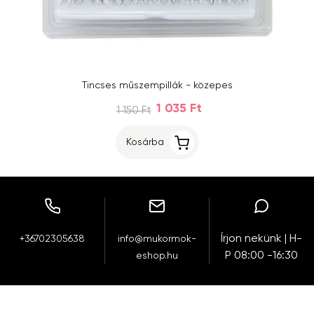
Tincses műszempillák - közepes
1 035 Ft
1 150 Ft
Kosárba
Írjon nekünk | H-
+36702305638
info@mukormok-
P 08:00 -16:30
eshop.hu