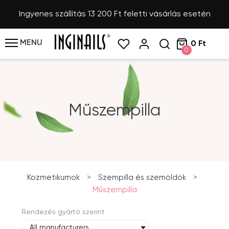
Ingyenes szállítás 13 200 Ft feletti vásárlás esetén
MENU
0 Ft
0
Műszempilla
Kozmetikumok
>
Szempilla és szemöldök
>
Műszempilla
Rendezés gyártó szerint
All manufacturers