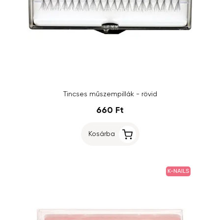
Tincses műszempillák - rövid
660 Ft
Kosárba
K-NAILS