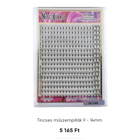
Tincses műszempillák 9 - 14mm
5 165 Ft