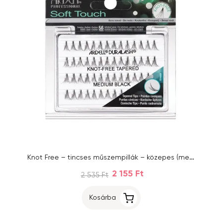
Knot Free – tincses műszempillák – közepes (medium)
2 155 Ft
2 535 Ft
Kosárba