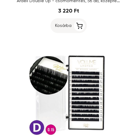
Ardell Double Up - csomómentes, 56 db, középfekete
3 220 Ft
Kosárba