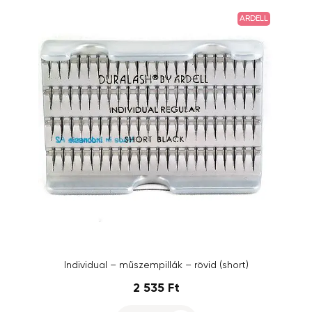
ARDELL
Individual – műszempillák – rövid (short)
2 535 Ft