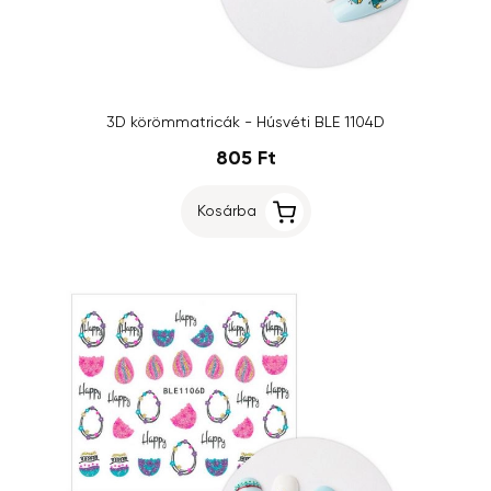
3D körömmatricák - Húsvéti BLE 1104D
805 Ft
Kosárba