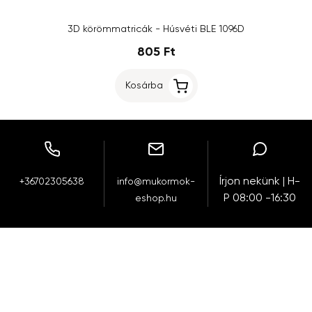
3D körömmatricák - Húsvéti BLE 1096D
805 Ft
Kosárba
Írjon nekünk | H-
+36702305638
info@mukormok-
P 08:00 -16:30
eshop.hu