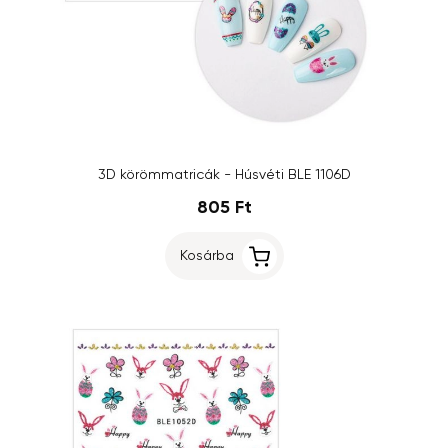
3D körömmatricák - Húsvéti BLE 1106D
805 Ft
Kosárba