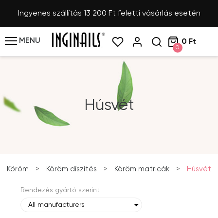
Ingyenes szállítás 13 200 Ft feletti vásárlás esetén
MENU
0 Ft
0
Húsvét
Köröm
>
Köröm díszítés
>
Köröm matricák
>
Húsvét
Rendezés gyártó szerint
All manufacturers