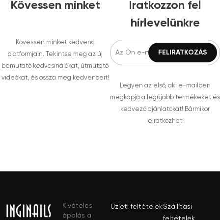
Kövessen minket
Iratkozzon fel
hírlevelünkre
Kövessen minket kedvenc
platformjain. Tekintse meg az új
bemutató kedvcsinálókat, útmutató
videókat, és ossza meg kedvenceit!
Legyen az első, aki e-mailben
megkapja a legújabb termékeket és
kedvező ajánlatokat! Bármikor
leiratkozhat.
Kivételes
Üzleti feltételek
Szállítási
ápolás a
feltételek