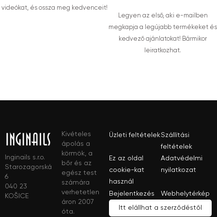
videókat, és ossza meg kedvenceit!
Legyen az első, aki e-mailben
megkapja a legújabb termékeket és
kedvező ajánlatokat! Bármikor
leiratkozhat.
Kivételes
Üzleti feltételek
Szállítási
ápolás a
feltételek
körmök, a
Inginails s.r.o.
Ez az oldal
Adatvédelmi
bőr és az
Starozagorská
cookie-kat
nyilatkozat
egész test
6
használ
számára
040 23
verhetetlen
Bejelentkezés
Webhelytérkép
KOŠICE
áron 2007
Itt elállhat a szerződéstől
óta.