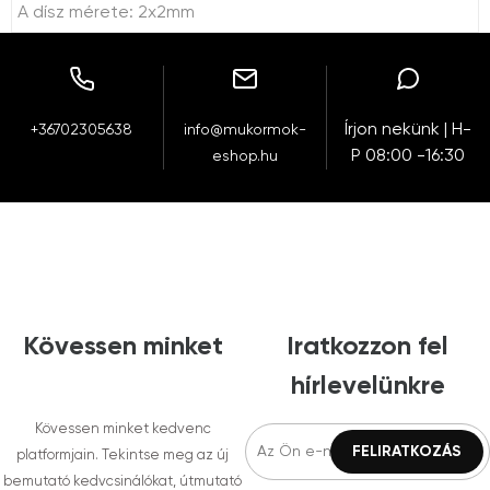
A dísz mérete: 2x2mm
Írjon nekünk | H-
+36702305638
info@mukormok-
P 08:00 -16:30
eshop.hu
Kövessen minket
Iratkozzon fel
hírlevelünkre
Kövessen minket kedvenc
platformjain. Tekintse meg az új
bemutató kedvcsinálókat, útmutató