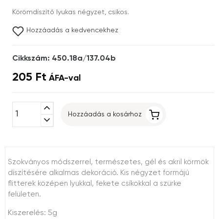
Körömdíszítő lyukas négyzet, csíkos.
Hozzáadás a kedvencekhez
Cikkszám: 450.18a/137.04b
205 Ft
ÁFA-val
expand_less
Hozzáadás a kosárhoz
expand_more
Szokványos módszerrel, természetes, gél és akril körmök
díszítésére alkalmas dekoráció. Kis négyzet formájú
flitterek középen lyukkal, fekete csíkokkal a szürke
felületen.
Kiszerelés: 5g