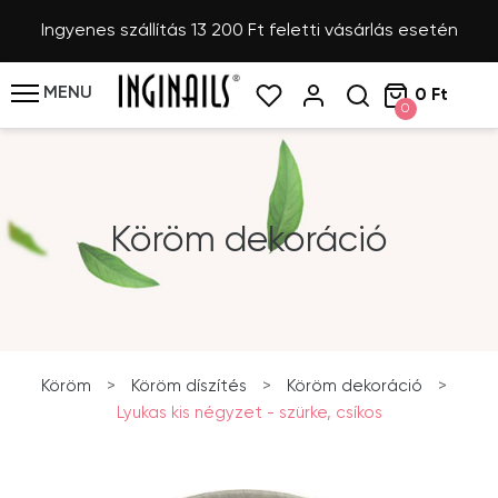
Ingyenes szállítás 13 200 Ft feletti vásárlás esetén
MENU
0 Ft
0
Köröm dekoráció
Köröm
>
Köröm díszítés
>
Köröm dekoráció
>
Lyukas kis négyzet - szürke, csíkos