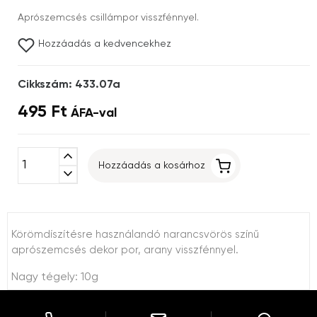
Aprószemcsés csillámpor visszfénnyel.
Hozzáadás a kedvencekhez
Cikkszám: 433.07a
495 Ft
ÁFA-val
expand_less
Hozzáadás a kosárhoz
expand_more
Körömdíszítésre használandó narancsvörös színű
aprószemcsés dekor por, arany visszfénnyel.
Nagy tégely: 10g