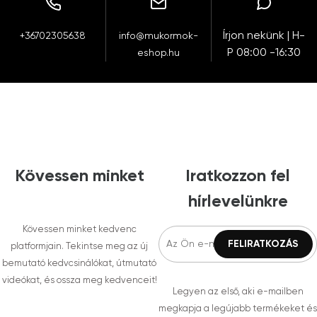
Írjon nekünk | H-
+36702305638
info@mukormok-
P 08:00 -16:30
eshop.hu
Kövessen minket
Iratkozzon fel
hírlevelünkre
Kövessen minket kedvenc
platformjain. Tekintse meg az új
bemutató kedvcsinálókat, útmutató
videókat, és ossza meg kedvenceit!
Legyen az első, aki e-mailben
megkapja a legújabb termékeket és