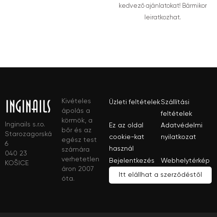
kedvező ajánlatokat! Bármikor
leiratkozhat.
Kivételes
Üzleti feltételek
Szállítási
ápolás a
feltételek
körmök, a
Inginails s.r.o.
Ez az oldal
Adatvédelmi
bőr és az
Starozagorská
cookie-kat
nyilatkozat
egész test
6
használ
számára
040 23
verhetetlen
Bejelentkezés
Webhelytérkép
KOŠICE
áron 2007
Itt elállhat a szerződéstől
óta.