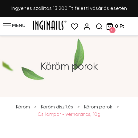
Ingyenes szállítás 13 200 Ft feletti vásárlás esetén
MENU
0 Ft
0
Köröm porok
Köröm
>
Köröm díszítés
>
Köröm porok
>
Csillámpor - vérnarancs, 10g