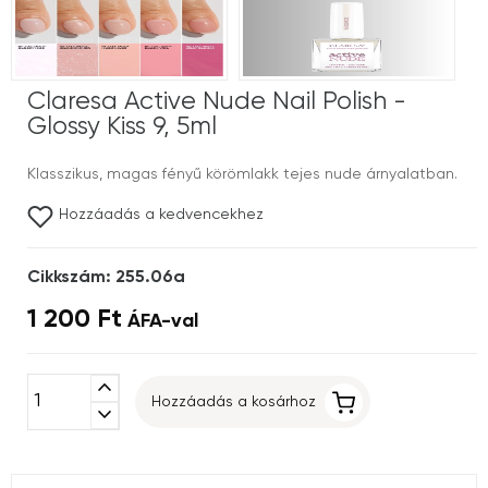
Claresa Active Nude Nail Polish -
Glossy Kiss 9, 5ml
Klasszikus, magas fényű körömlakk tejes nude árnyalatban.
Hozzáadás a kedvencekhez
Cikkszám: 255.06a
1 200 Ft
ÁFA-val
expand_less
Hozzáadás a kosárhoz
expand_more