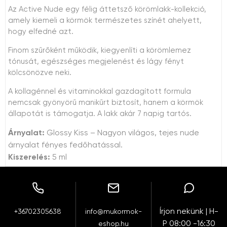
Az Active Nude egy félig áttetsző körömlakk-kollekció,
amely kiemeli a körmök természetes színét ahelyett,
hogy elfedné azt.
Finom szűrőként működik, kiegyenlíti a körömlemez
tónusát, egészséges megjelenést és lágy fényt
kölcsönözve neki.
A kollagénnel és vitaminokkal gazdagított formula
nemcsak gyönyörű manikűrt biztosít, hanem a körmök
állapotát is támogatja. A lakk akár 7 napig tartós.
Árnyalat:
Glossy Kiss – Nagyon világos, tejes nude
árnyalat fényes fedőhatással.
Kiszerelés:
5 ml
Írjon nekünk | H-
+36702305638
info@mukormok-
P 08:00 -16:30
eshop.hu