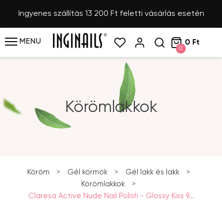
Ingyenes szállítás 13 200 Ft feletti vásárlás esetén
MENU
0 Ft
0
Körömlakkok
Köröm
>
Gél körmök
>
Gél lakk és lakk
>
Körömlakkok
>
Claresa Active Nude Nail Polish - Glossy Kiss 9...