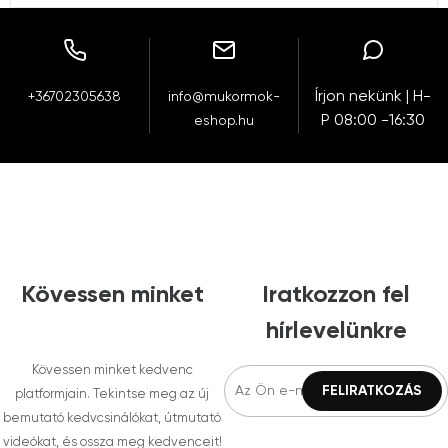
Írjon nekünk | H-
+36702305638
info@mukormok-
P 08:00 -16:30
eshop.hu
Kövessen minket
Iratkozzon fel
hírlevelünkre
Kövessen minket kedvenc
platformjain. Tekintse meg az új
bemutató kedvcsinálókat, útmutató
videókat, és ossza meg kedvenceit!