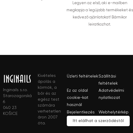
Legyen az első, aki e-mailben
megkapja a legújabb termékeket és
kedvező ajánlatokat! Bármikor
leiratkozhat.
Kivételes
Üzleti feltételek
Szállítási
ápolás a
feltételek
körmök, a
Inginails s.r.o.
Ez az oldal
Adatvédelmi
bőr és az
Starozagorská
cookie-kat
nyilatkozat
egész test
6
használ
számára
040 23
verhetetlen
Bejelentkezés
Webhelytérkép
KOŠICE
áron 2007
Itt elállhat a szerződéstől
óta.