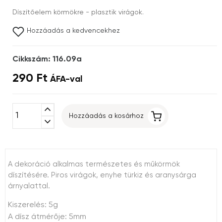
Díszítőelem körmökre - plasztik virágok.
Hozzáadás a kedvencekhez
Cikkszám: 116.09a
290 Ft
ÁFA-val
expand_less
Hozzáadás a kosárhoz
expand_more
A dekoráció alkalmas természetes és műkörmök
díszítésére. Piros virágok, enyhe türkiz és aranysárga
árnyalattal.
Kiszerelés: 5g
A dísz átmérője: 5mm