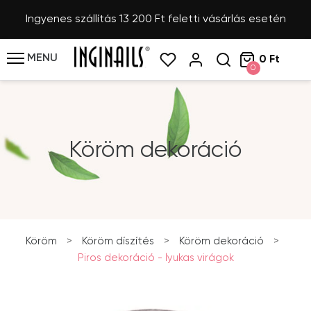
Ingyenes szállítás 13 200 Ft feletti vásárlás esetén
MENU
0 Ft
0
Köröm dekoráció
Köröm
>
Köröm díszítés
>
Köröm dekoráció
>
Piros dekoráció - lyukas virágok