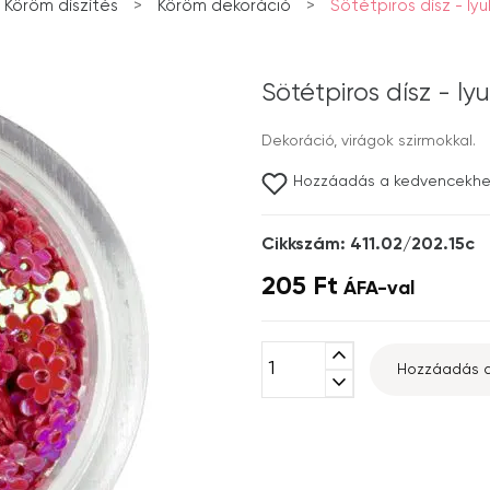
Köröm díszítés
>
Köröm dekoráció
>
Sötétpiros dísz - ly
Sötétpiros dísz - ly
Dekoráció, virágok szirmokkal.
Hozzáadás a kedvencekh
Cikkszám: 411.02/202.15c
205 Ft
ÁFA-val
expand_less
Hozzáadás a
expand_more