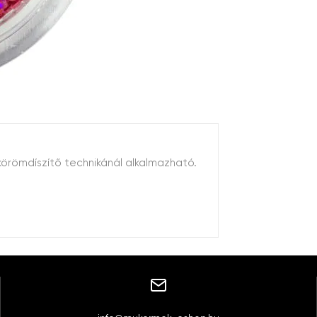
 körömdíszítő technikánál alkalmazható.