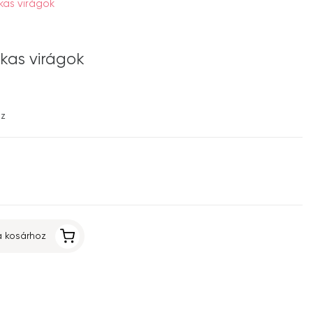
ukas virágok
ukas virágok
ez
 kosárhoz