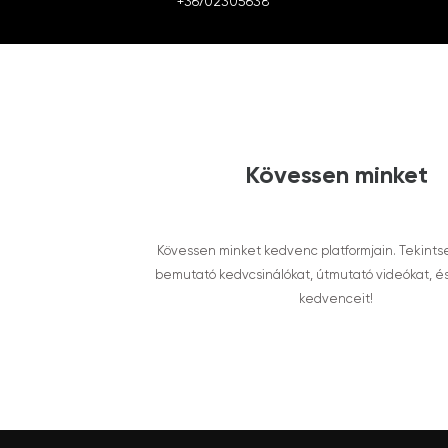
+36702305638
Kövessen minket
Kövessen minket kedvenc platformjain. Tekints
bemutató kedvcsinálókat, útmutató videókat, é
kedvenceit!