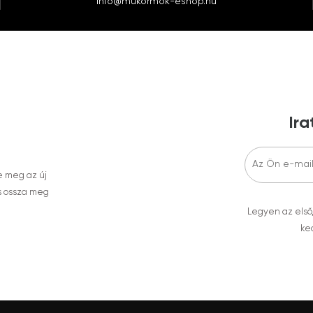
info@mukormok-eshop.hu
Ira
e meg az új
s ossza meg
Legyen az első
ked