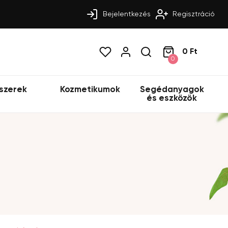
Bejelentkezés
Regisztráció
0 Ft
0
szerek
Kozmetikumok
Segédanyagok
és eszközök