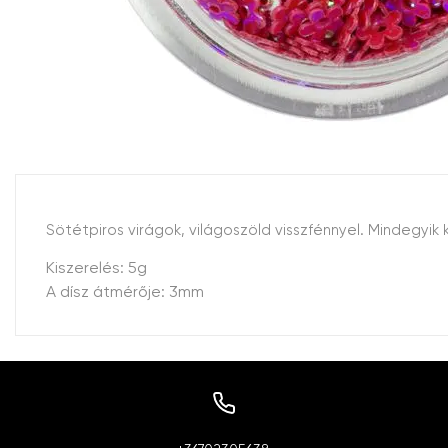
Sötétpiros virágok, világoszöld visszfénnyel. Mindegyik
Kiszerelés: 5g
A dísz átmérője: 3mm