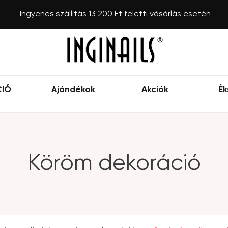
Ingyenes szállítás 13 200 Ft feletti vásárlás esetén
CIÓ
Ajándékok
Akciók
Ék
Köröm dekoráció