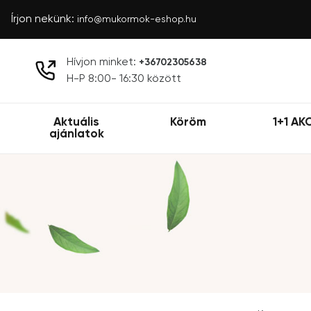
Írjon nekünk:
info@mukormok-eshop.hu
Hívjon minket:
+36702305638
H-P 8:00- 16:30 között
Aktuális
Köröm
1+1 AK
ajánlatok