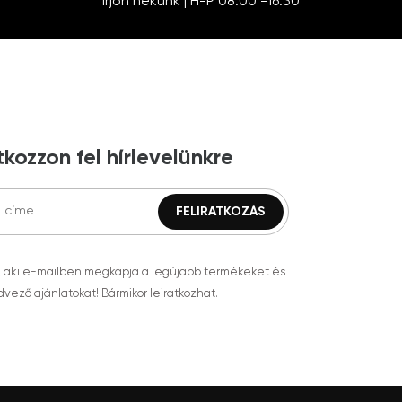
Írjon nekünk | H-P 08:00 -16:30
tkozzon fel hírlevelünkre
, aki e-mailben megkapja a legújabb termékeket és
vező ajánlatokat! Bármikor leiratkozhat.