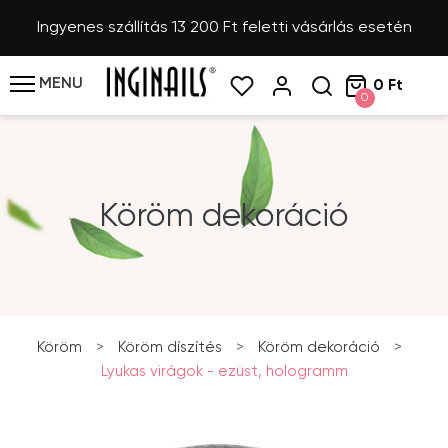
Ingyenes szállítás 13 200 Ft feletti vásárlás esetén
MENU
0 Ft
0
Köröm dekoráció
Köröm
>
Köröm díszítés
>
Köröm dekoráció
>
Lyukas virágok - ezüst, hologramm