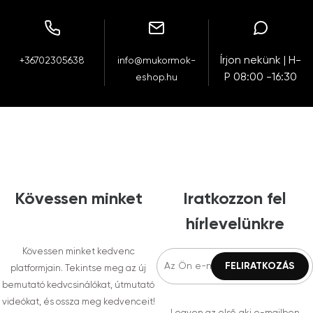
Írjon nekünk | H-
+36702305638
info@mukormok-
P 08:00 -16:30
eshop.hu
Kövessen minket
Iratkozzon fel
hírlevelünkre
Kövessen minket kedvenc
platformjain. Tekintse meg az új
bemutató kedvcsinálókat, útmutató
videókat, és ossza meg kedvenceit!