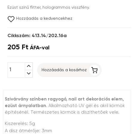
Ezüst színű flitter, hologrammos visszfény.
Hozzáadás a kedvencekhez
Cikkszám: 413.14/202.16a
205 Ft
ÁFA-val
expand_less
Hozzáadás a kosárhoz
expand_more
Szivárvány színben ragyogó, nail art dekorációs elem,
ezüst árnyalatban
. Alkalmazható UV gél és akril körmök
építésénél. Természetes körmök is díszíthetőek vele.
Kiszerelés: 5g
A dísz átmérője: 3mm