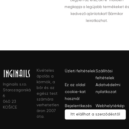
Legyen az első, aki e-mailben
megkapja a legújabb termékeket és
kedvező ajánlatokat! Bármikor
leiratkozhat.
Kivételes
Üzleti feltételek
Szállítási
ápolás a
feltételek
körmök, a
Inginails s.r.o.
Ez az oldal
Adatvédelmi
bőr és az
Starozagorská
cookie-kat
nyilatkozat
egész test
6
használ
számára
040 23
verhetetlen
Bejelentkezés
Webhelytérkép
KOŠICE
áron 2007
Itt elállhat a szerződéstől
óta.