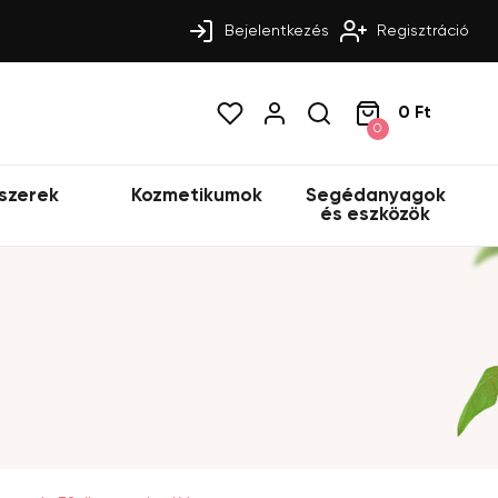
Bejelentkezés
Regisztráció
0 Ft
0
szerek
Kozmetikumok
Segédanyagok
és eszközök