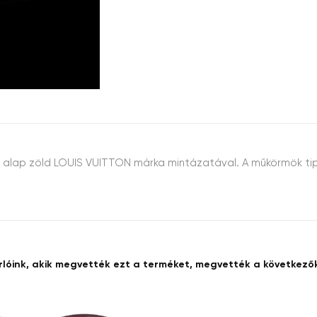
rke alap zöld LOUIS VUITTON márka mintázatával. A műkörmök ti
rlóink, akik megvették ezt a terméket, megvették a következőke