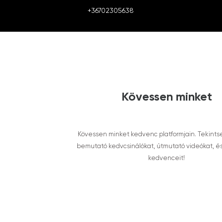
+36702305638
Kövessen minket
Kövessen minket kedvenc platformjain. Tekints
bemutató kedvcsinálókat, útmutató videókat, é
kedvenceit!