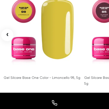
‹
Gel Silcare Base One Color - Limoncello 98, 5g
Gel Silcare Ba
5g