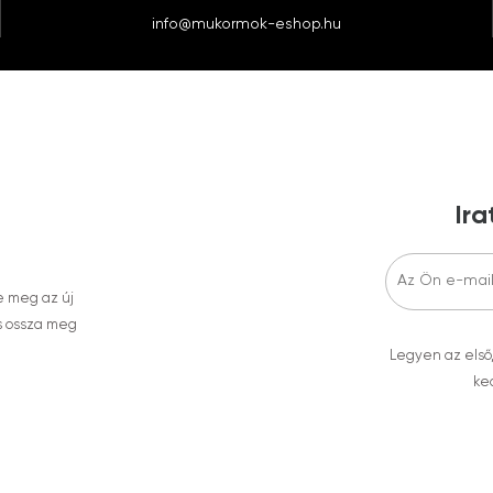
info@mukormok-eshop.hu
Ira
e meg az új
s ossza meg
Legyen az első
ked