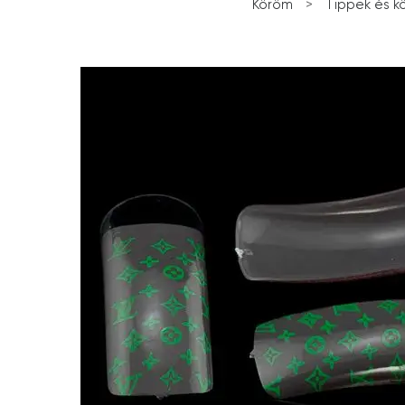
Köröm
>
Tippek és k