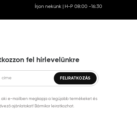
Írjon nekünk | H-P 08:00 -16:30
tkozzon fel hírlevelünkre
, aki e-mailben megkapja a legújabb termékeket és
vező ajánlatokat! Bármikor leiratkozhat.