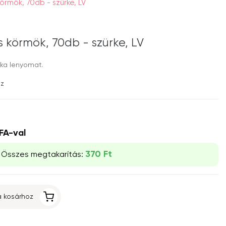
örmök, 70db - szürke, LV
 körmök, 70db - szürke, LV
rka lenyomat.
ez
FA-val
370 Ft
Összes megtakarítás:
 kosárhoz