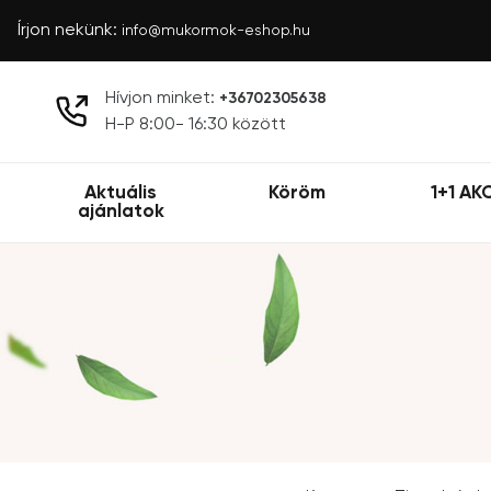
Írjon nekünk:
info@mukormok-eshop.hu
Hívjon minket:
+36702305638
H-P 8:00- 16:30 között
Aktuális
Köröm
1+1 AK
ajánlatok