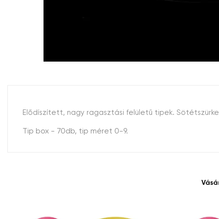
Elődíszített, nagy ragasztási felületű tipek. Sötétszü
Tip box - 70db, tip méret 0-9.
Vásá