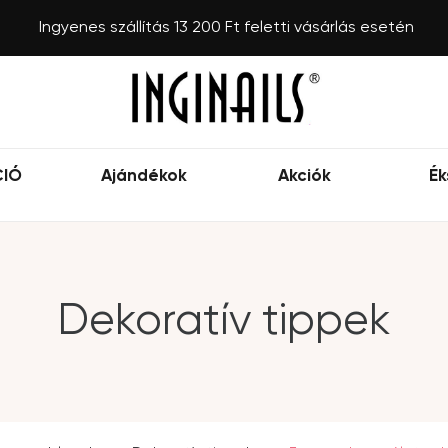
Ingyenes szállítás 13 200 Ft feletti vásárlás esetén
CIÓ
Ajándékok
Akciók
Ék
Dekoratív tippek