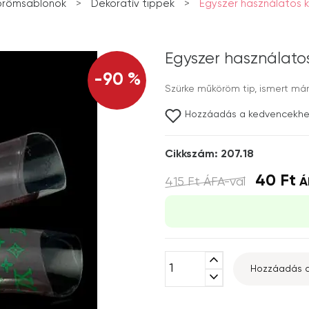
örömsablonok
>
Dekoratív tippek
>
Egyszer használatos k
Egyszer használatos
-90 %
Szürke műköröm tip, ismert má
Hozzáadás a kedvencekh
Cikkszám: 207.18
40 Ft
415 Ft
ÁFA-val
Á
expand_less
Hozzáadás a
expand_more