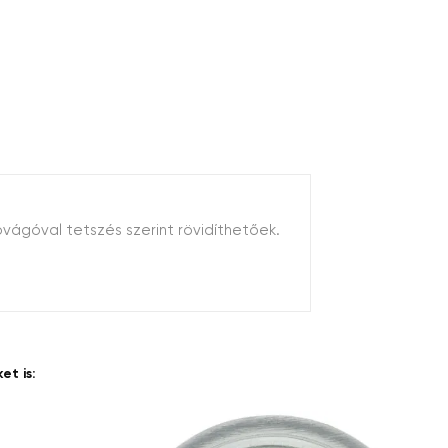
pvágóval tetszés szerint rövidíthetőek.
t is: