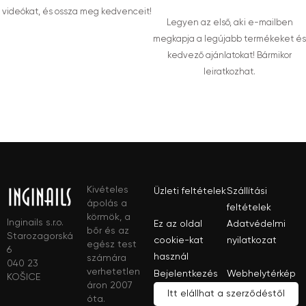
videókat, és ossza meg kedvenceit!
Legyen az első, aki e-mailben
megkapja a legújabb termékeket és
kedvező ajánlatokat! Bármikor
leiratkozhat.
Kivételes
Üzleti feltételek
Szállítási
ápolás a
feltételek
körmök, a
Inginails s.r.o.
Ez az oldal
Adatvédelmi
bőr és az
Starozagorská
cookie-kat
nyilatkozat
egész test
6
használ
számára
040 23
verhetetlen
Bejelentkezés
Webhelytérkép
KOŠICE
áron 2007
Itt elállhat a szerződéstől
óta.