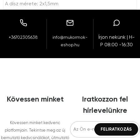
A dísz mérete: 2x1,5mm
Írjon nekünk | H-
+36702305638
info@mukormok-
P 08:00 -16:30
eshop.hu
Kövessen minket
Iratkozzon fel
hírlevelünkre
Kövessen minket kedvenc
platformjain. Tekintse meg az új
bemutató kedvcsinálókat, útmutató