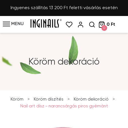
Ingyenes szállítás 13 200 Ft feletti vásárlás esetén
MENU
0 Ft
0
Köröm dekoráció
Köröm
>
Köröm díszítés
>
Köröm dekoráció
>
Nail art dísz - narancsárgás piros gyémánt