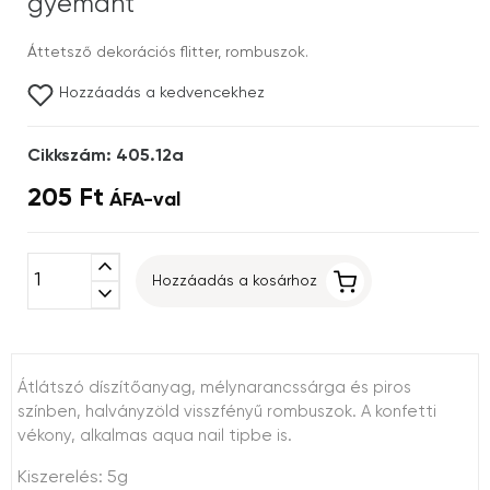
gyémánt
Áttetsző dekorációs flitter, rombuszok.
Hozzáadás a kedvencekhez
Cikkszám: 405.12a
205 Ft
ÁFA-val
expand_less
Hozzáadás a kosárhoz
expand_more
Átlátszó díszítőanyag, mélynarancssárga és piros
színben, halványzöld visszfényű rombuszok. A konfetti
vékony, alkalmas aqua nail tipbe is.
Kiszerelés: 5g