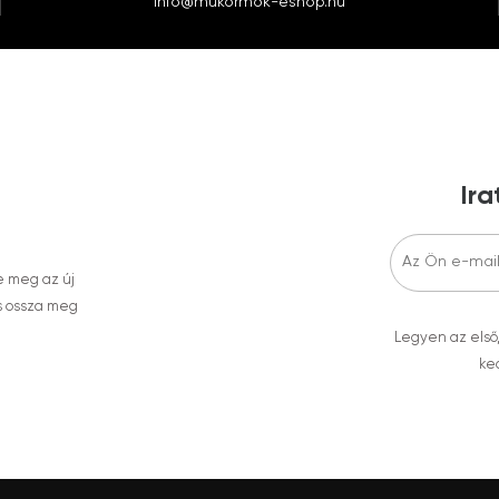
info@mukormok-eshop.hu
Ira
e meg az új
s ossza meg
Legyen az első
ked