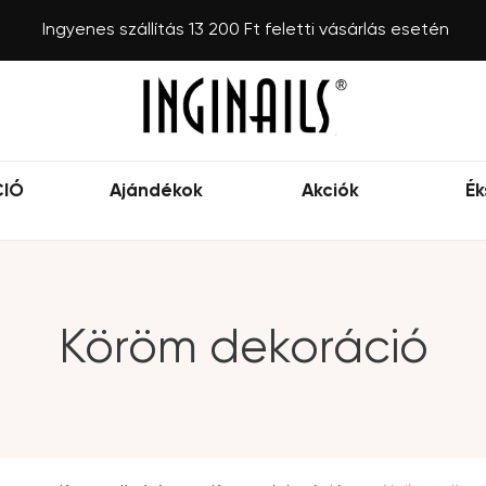
Ingyenes szállítás 13 200 Ft feletti vásárlás esetén
CIÓ
Ajándékok
Akciók
Ék
Köröm dekoráció