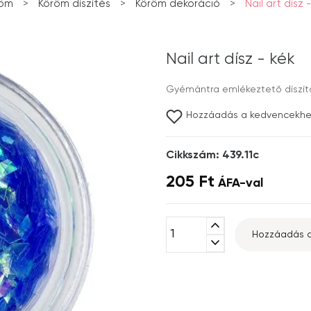
röm
>
Köröm díszítés
>
Köröm dekoráció
>
Nail art dísz 
Nail art dísz - kék
Gyémántra emlékeztető díszít
Hozzáadás a kedvencekh
Cikkszám: 439.11c
205 Ft
ÁFA-val
expand_less
Hozzáadás a
expand_more