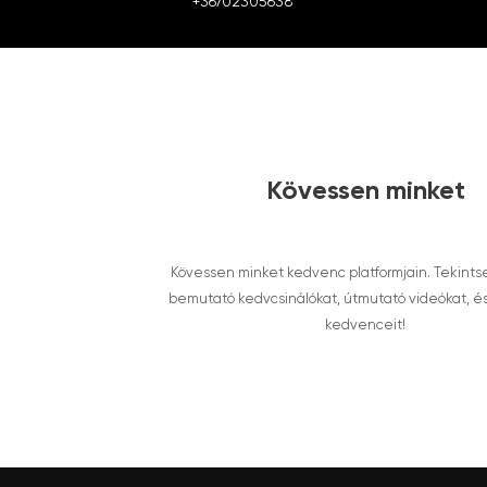
+36702305638
Kövessen minket
Kövessen minket kedvenc platformjain. Tekints
bemutató kedvcsinálókat, útmutató videókat, é
kedvenceit!