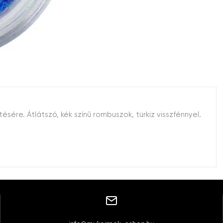
sére. Átlátszó, kék színű rombuszok, türkiz visszfénnyel.