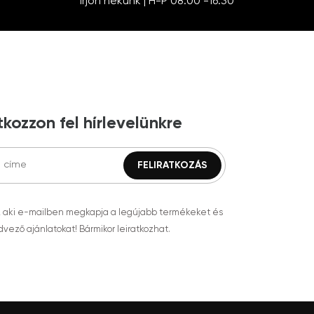
Írjon nekünk | H-P 08:00 -16:30
tkozzon fel hírlevelünkre
, aki e-mailben megkapja a legújabb termékeket és
vező ajánlatokat! Bármikor leiratkozhat.