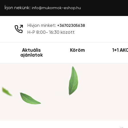
Írjon nekünk:
info@mukormok-eshop.hu
Hívjon minket:
+36702305638
H-P 8:00- 16:30 között
Aktuális
Köröm
1+1 AK
ajánlatok