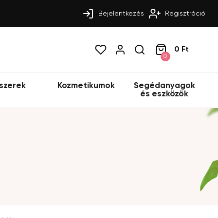
Bejelentkezés
Regisztráció
0 Ft
0
szerek
Kozmetikumok
Segédanyagok
és eszközök