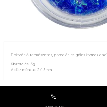
Dekoráció természetes, porcelán és géles körmök díszíté
Kiszerelés: 5g
A dísz mérete: 2x1,5mm