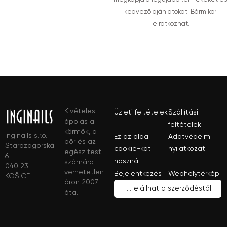
kedvező ajánlatokat! Bármikor
leiratkozhat.
Kivételes
Üzleti feltételek
Szállítási
ápolás a
feltételek
körmök, a
Inginails s.r.o.
Ez az oldal
Adatvédelmi
bőr és az
Starozagorská
cookie-kat
nyilatkozat
egész test
6
használ
számára
040 23
verhetetlen
Bejelentkezés
Webhelytérkép
KOŠICE
áron 2007
Itt elállhat a szerződéstől
óta.