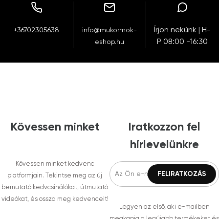
Írjon nekünk | H-
+36702305638
info@mukormok-
P 08:00 -16:30
eshop.hu
Kövessen minket
Iratkozzon fel
hírlevelünkre
Kövessen minket kedvenc
platformjain. Tekintse meg az új
bemutató kedvcsinálókat, útmutató
videókat, és ossza meg kedvenceit!
Legyen az első, aki e-mailben
megkapja a legújabb termékeket és