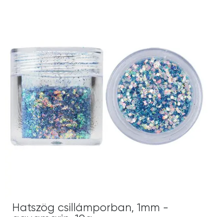
Hatszög csillámporban, 1mm -