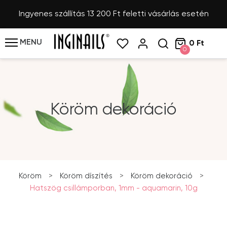
Ingyenes szállítás 13 200 Ft feletti vásárlás esetén
MENU
0 Ft
0
Köröm dekoráció
Köröm
>
Köröm díszítés
>
Köröm dekoráció
>
Hatszög csillámporban, 1mm - aquamarin, 10g