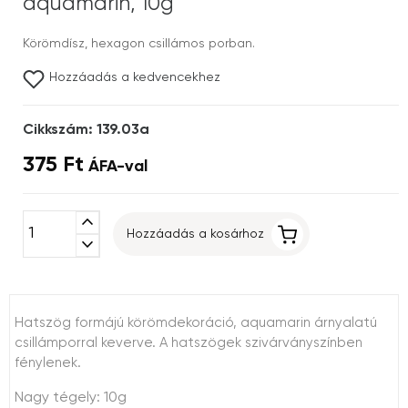
aquamarin, 10g
Körömdísz, hexagon csillámos porban.
Hozzáadás a kedvencekhez
Cikkszám: 139.03a
375 Ft
ÁFA-val
expand_less
Hozzáadás a kosárhoz
expand_more
Hatszög formájú körömdekoráció, aquamarin árnyalatú
csillámporral keverve. A hatszögek szivárványszínben
fénylenek.
Nagy tégely: 10g