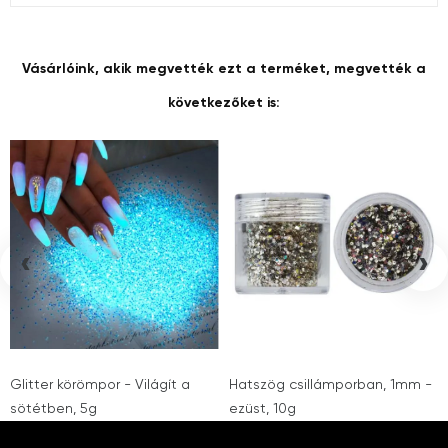
Vásárlóink, akik megvették ezt a terméket, megvették a
következőket is:
‹
›
Glitter körömpor - Világít a
Hatszög csillámporban, 1mm -
sötétben, 5g
ezüst, 10g