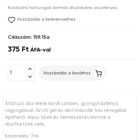
Koralszínű hatszögek körmök díszítésére, visszfényes.
Hozzáadás a kedvencekhez
Cikkszám: 159.15a
375 Ft
ÁFA-val
expand_less
Hozzáadás a kosárhoz
expand_more
Átlátszó dísz élénk korall színben, gyöngyházfényű
ragyogással. Az UV gél és akril második friss rétegébe
építhető. Aqua tipek és természetes körmök is
díszíthetőek vele.
Kiszerelés: 7ml