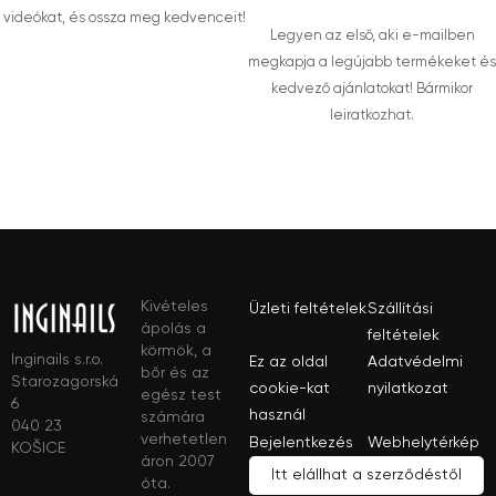
videókat, és ossza meg kedvenceit!
Legyen az első, aki e-mailben
megkapja a legújabb termékeket és
kedvező ajánlatokat! Bármikor
leiratkozhat.
Kivételes
Üzleti feltételek
Szállítási
ápolás a
feltételek
körmök, a
Inginails s.r.o.
Ez az oldal
Adatvédelmi
bőr és az
Starozagorská
cookie-kat
nyilatkozat
egész test
6
használ
számára
040 23
verhetetlen
Bejelentkezés
Webhelytérkép
KOŠICE
áron 2007
Itt elállhat a szerződéstől
óta.