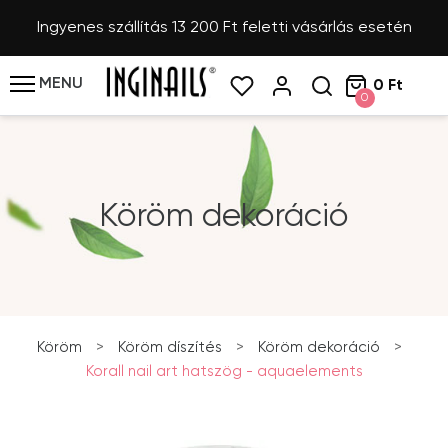
Ingyenes szállítás 13 200 Ft feletti vásárlás esetén
MENU
0 Ft
0
Köröm dekoráció
Köröm
>
Köröm díszítés
>
Köröm dekoráció
>
Korall nail art hatszög - aquaelements