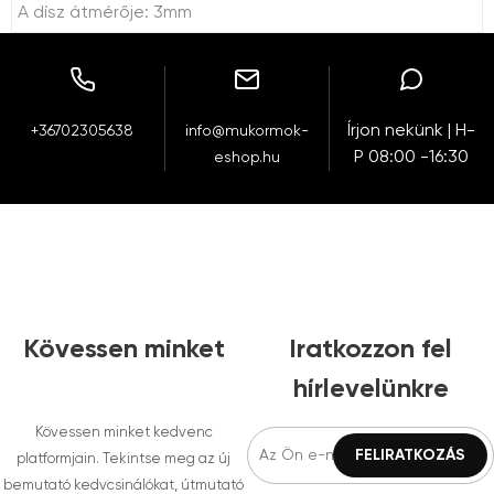
A dísz átmérője: 3mm
Írjon nekünk | H-
+36702305638
info@mukormok-
P 08:00 -16:30
eshop.hu
Kövessen minket
Iratkozzon fel
hírlevelünkre
Kövessen minket kedvenc
platformjain. Tekintse meg az új
bemutató kedvcsinálókat, útmutató