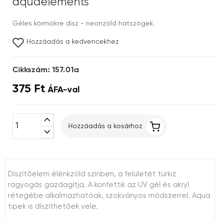
aquaelements
Géles körmökre dísz - neonzöld hatszögek.
Hozzáadás a kedvencekhez
Cikkszám: 157.01a
375 Ft
ÁFA-val
expand_less
Hozzáadás a kosárhoz
expand_more
Díszítőelem élénkzöld színben, a felületét türkiz
ragyogás gazdagítja. A konfettik az UV gél és akryl
rétegébe alkalmazhatóak, szokványos módszerrel. Aqua
tipek is díszíthetőek vele.