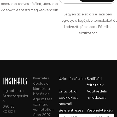
bemutató kedvcsinálókat, útmutató
videókat, és ossza meg kedvenceit!
Legyen az első, aki e-mailben
megkapja a legújabb termékeket és
kedvező ajánlatokat! Bármikor
leiratkozhat.
Kivételes
Üzleti feltételek
Szállítási
ápolás a
feltételek
körmök, a
Inginails s.r.o.
Ez az oldal
Adatvédelmi
bőr és az
Starozagorská
cookie-kat
nyilatkozat
egész test
6
használ
számára
040 23
verhetetlen
Bejelentkezés
Webhelytérkép
KOŠICE
áron 2007