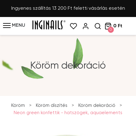
Ingyenes szállítás 13 200 Ft feletti vásárlás esetén
MENU
0 Ft
0
Köröm dekoráció
Köröm
>
Köröm díszítés
>
Köröm dekoráció
>
Neon green konfettik - hatszögek, aquaelements