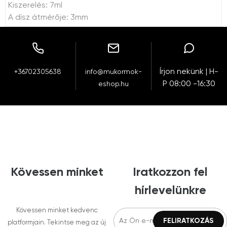
Kiszerelés: 7ml
A dísz átmérője: 3mm
Írjon nekünk | H-
+36702305638
info@mukormok-
P 08:00 -16:30
eshop.hu
Kövessen minket
Iratkozzon fel
hírlevelünkre
Kövessen minket kedvenc
platformjain. Tekintse meg az új