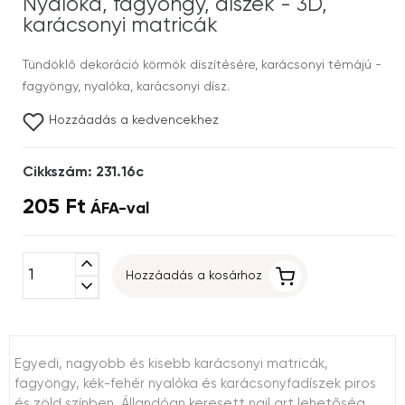
Nyalóka, fagyöngy, díszek - 3D,
karácsonyi matricák
Tündöklő dekoráció körmök díszítésére, karácsonyi témájú -
fagyöngy, nyalóka, karácsonyi dísz.
Hozzáadás a kedvencekhez
Cikkszám: 231.16c
205 Ft
ÁFA-val
expand_less
Hozzáadás a kosárhoz
expand_more
Egyedi, nagyobb és kisebb karácsonyi matricák,
fagyöngy, kék-fehér nyalóka és karácsonyfadíszek piros
és zöld színben. Állandóan keresett nail art lehetőség,