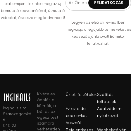
platformjain. Tekintse meg az új
bemutató kedvcsinálókat, útmutató
videókat, és ossza meg kedvenceit!
Legyen az első, aki e-mailben
megkapja a legújabb termékeket és
kedvező ajánlatokat! Bármikor
leiratkozhat.
Kivételes
Üzleti feltételek
Szállítási
ápolás a
feltételek
körmök, a
Inginails s.r.o.
Ez az oldal
Adatvédelmi
bőr és az
Starozagorská
cookie-kat
nyilatkozat
egész test
6
használ
számára
040 23
verhetetlen
Bejelentkezés
Webhelytérkép