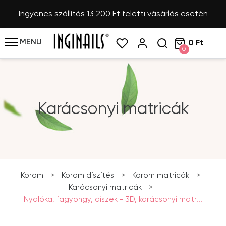
Ingyenes szállítás 13 200 Ft feletti vásárlás esetén
MENU
0 Ft
0
Karácsonyi matricák
Köröm
>
Köröm díszítés
>
Köröm matricák
>
Karácsonyi matricák
>
Nyalóka, fagyöngy, díszek - 3D, karácsonyi matr...