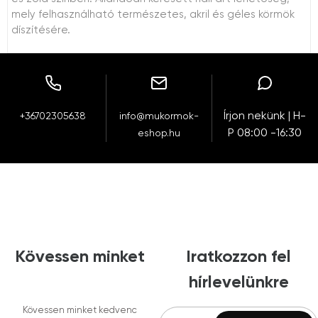
mely felhasználható természetes, akril és géles körmök
díszítésére.
Írjon nekünk | H-
+36702305638
info@mukormok-
P 08:00 -16:30
eshop.hu
Kövessen minket
Iratkozzon fel
hírlevelünkre
Kövessen minket kedvenc