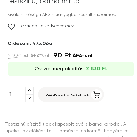
testszínű, barna minta
Kiváló minőségű ABS műanyagból készült műkörmök.
Hozzáadás a kedvencekhez
Cikkszám: 475.06a
90 Ft
2 920 Ft
ÁFA-val
ÁFA-val
2 830 Ft
Összes megtakarítás:
expand_less
Hozzáadás a kosárhoz
expand_more
Testszínű díszítő tipek kapcsolt ovális barna körökkel. A
tipeket az előkészített természetes körmök hegyére kell