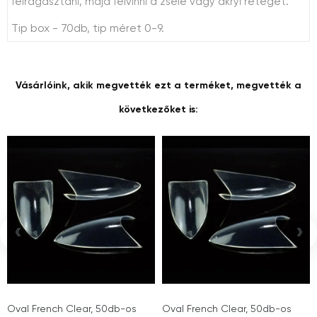
felragasztani, majd felvinni a zselé vagy akryl rétegét.
Tip box - 70db, tip méret 0-9.
Vásárlóink, akik megvették ezt a terméket, megvették a
következőket is:
‹
›
Oval French Clear, 50db-os
Oval French Clear, 50db-os