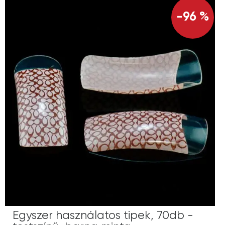
-96 %
Egyszer használatos tipek, 70db -