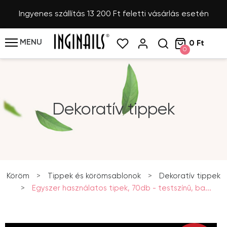
Ingyenes szállítás 13 200 Ft feletti vásárlás esetén
MENU
0 Ft
0
Dekoratív tippek
Köröm
>
Tippek és körömsablonok
>
Dekoratív tippek
>
Egyszer használatos tipek, 70db - testszínű, ba...