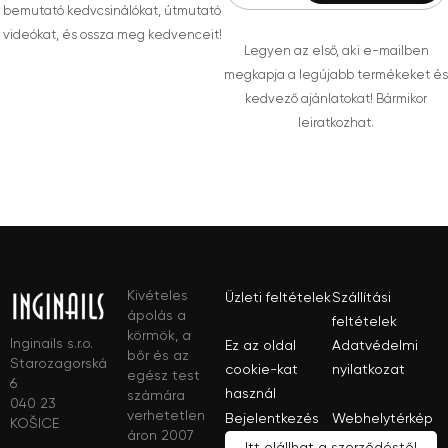
bemutató kedvcsinálókat, útmutató
videókat, és ossza meg kedvenceit!
Legyen az első, aki e-mailben
megkapja a legújabb termékeket és
kedvező ajánlatokat! Bármikor
leiratkozhat.
Kivételes
Üzleti feltételek
Szállítási
ápolás a
feltételek
körmök, a
Inginails s.r.o.
Ez az oldal
Adatvédelmi
bőr és az
Starozagorská
cookie-kat
nyilatkozat
egész test
6
használ
számára
040 23
verhetetlen
Bejelentkezés
Webhelytérkép
KOŠICE
áron 2007
Itt elállhat a szerződéstől