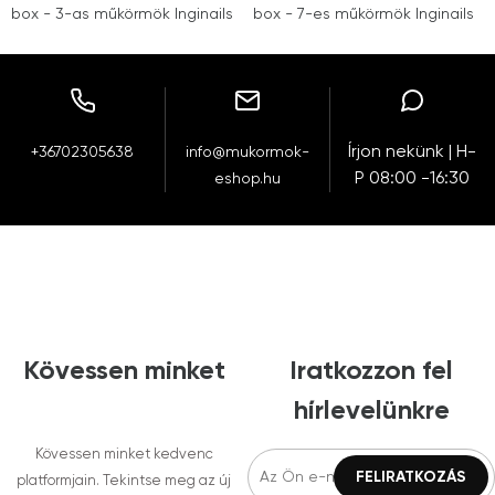
box - 3-as műkörmök Inginails
box - 7-es műkörmök Inginails
Írjon nekünk | H-
+36702305638
info@mukormok-
P 08:00 -16:30
eshop.hu
Kövessen minket
Iratkozzon fel
hírlevelünkre
Kövessen minket kedvenc
platformjain. Tekintse meg az új